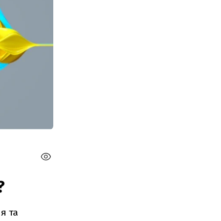
?
я та