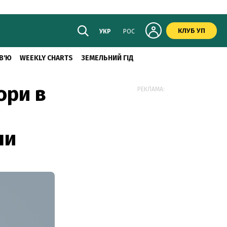
КЛУБ УП
УКР
РОС
В'Ю
WEEKLY CHARTS
ЗЕМЕЛЬНИЙ ГІД
ори в
РЕКЛАМА:
ни