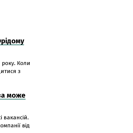
Фрідому
 року. Коли
дитися з
ва може
і вакансій.
омпанії від