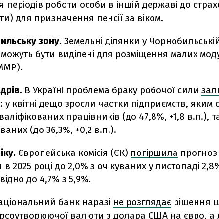
 періодів роботи особи в іншій державі до страх
ти) для призначення пенсії за віком.
ильську зону.
Земельні ділянки у Чорнобильській
можуть бути виділені для розміщення малих мод
ММР).
адрів
.
В Україні проблема браку робочої сили
зал
 у квітні дещо зросли частки підприємств, яким 
аліфікованих працівників (до 47,8%, +1,8 в.п.), та
аних (до 36,3%, +0,2 в.п.).
іку.
Європейська комісія (ЄК)
погіршила
прогноз
 в 2025 році до 2,0% з очікуваних у листопаді 2,8%
відно до 4,7% з 5,9%.
аціональний банк наразі
не розглядає
рішення щ
урсоутворюючої валюти з долара США на євро, а