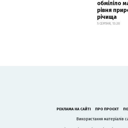
обміліло м
рівня при
річища
5 СЕРПНЯ, 13:20
РЕКЛАМА НА САЙТІ
ПРО ПРОЄКТ
ПО
Використання матеріалів с