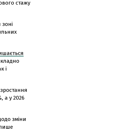
ового стажу
 зоні
ульних
ишається
складно
к і
 зростання
, а у 2026
одо зміни
 лише