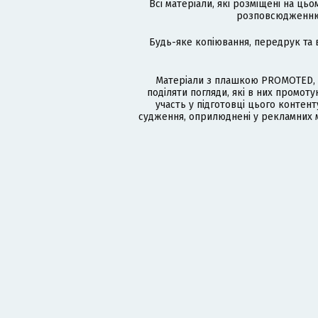
Всі матеріали, які розміщені на цьо
розповсюдженню в
Будь-яке копіювання, передрук та 
Матеріали з плашкою PROMOTED, 
поділяти погляди, які в них промо
участь у підготовці цього контенту
судження, оприлюднені у рекламних м