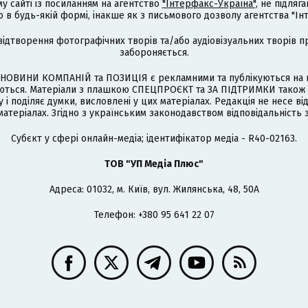
му сайті із посиланням на агентство
"Інтерфакс-Україна"
, не підля
 будь-якій формі, інакше як з письмового дозволу агентства "Ін
відтворення фотографічних творів та/або аудіовізуальних творів п
забороняється.
НОВИНИ КОМПАНІЙ та ПОЗИЦІЯ є рекламними та публікуються на п
туються. Матеріали з плашкою СПЕЦПРОЄКТ та ЗА ПІДТРИМКИ також
 і поділяє думки, висловлені у цих матеріалах. Редакція не несе ві
атеріалах. Згідно з українським законодавством відповідальність 
Cубєкт у сфері онлайн-медіа; ідентифікатор медіа - R40-02163.
ТОВ "УП Медіа Плюс"
Адреса: 01032, м. Київ, вул. Жилянська, 48, 50А
Телефон: +380 95 641 22 07