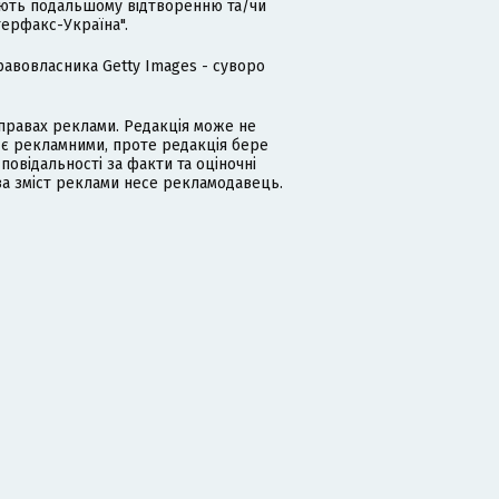
гають подальшому відтворенню та/чи
терфакс-Україна".
равовласника Getty Images - суворо
равах реклами. Редакція може не
 є рекламними, проте редакція бере
дповідальності за факти та оціночні
за зміст реклами несе рекламодавець.