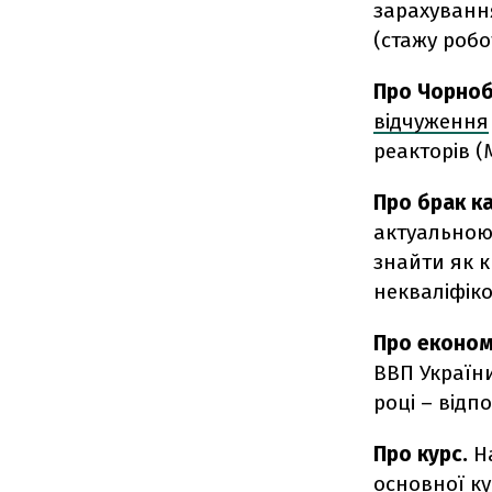
зарахування
(стажу робо
Про Чорноб
відчуження
реакторів (
Про
брак к
актуальною:
знайти як кв
некваліфіков
Про
економ
ВВП України
році – відпо
Про курс.
Н
основної к