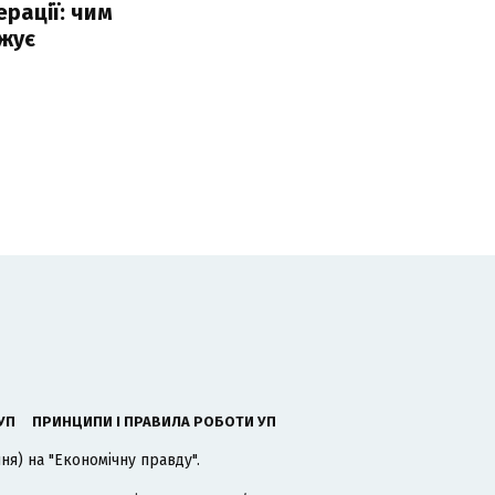
ерації: чим
жує
УП
ПРИНЦИПИ І ПРАВИЛА РОБОТИ УП
я) на "Економічну правду".