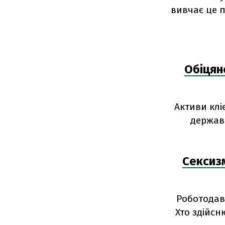
вивчає це 
Обіцян
Активи клі
держава
Сексиз
Роботодавц
Хто здійсн