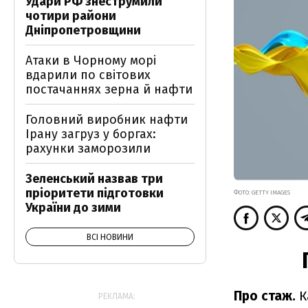
Удари РФ знеструмили
чотири райони
Дніпропетровщини
Атаки в Чорному морі
вдарили по світових
постачаннях зерна й нафти
Головний виробник нафти
Ірану загруз у боргах:
рахунки заморозили
Зеленський назвав три
пріоритети підготовки
ФОТО: GETTY IMAGES
України до зими
ВСІ НОВИНИ
Про
стаж.
К
РЕКЛАМА: