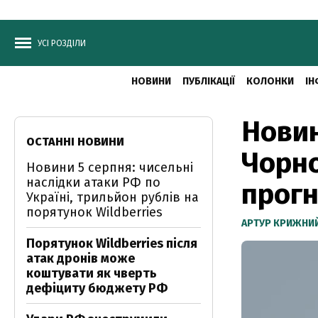
УСІ РОЗДІЛИ
НОВИНИ
ПУБЛІКАЦІЇ
КОЛОНКИ
ІН
Новин
ОСТАННІ НОВИНИ
Чорно
Новини 5 серпня: чисельні
наслідки атаки РФ по
прогн
Україні, трильйон рублів на
порятунок Wildberries
АРТУР КРИЖНИ
Порятунок Wildberries після
атак дронів може
коштувати як чверть
дефіциту бюджету РФ