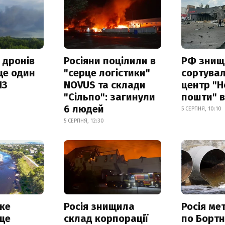
 дронів
Росіяни поцілили в
РФ знищ
ще один
"серце логістики"
сортува
ПЗ
NOVUS та склади
центр "Н
"Сільпо": загинули
пошти" в
6 людей
5 СЕРПНЯ, 10:10
5 СЕРПНЯ, 12:30
ке
Росія знищила
Росія ме
ще
склад корпорації
по Бортн