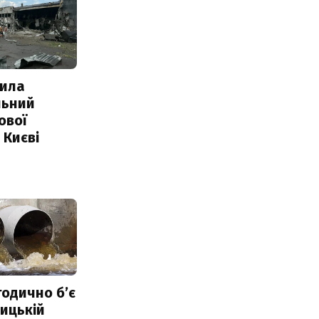
ила
льний
ової
 Києві
тодично б’є
ицькій