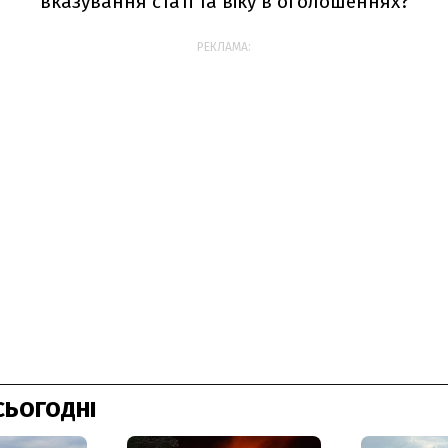
вказування статі та віку в оголошеннях?
РЕКЛАМА:
СЬОГОДНІ