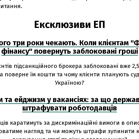
питання.
Ексклюзиви ЕП
ого три роки чекають. Коли клієнтам "
фінансу" повернуть заблоковані гроші
єнтів підсанкційного брокера заблоковані вже 2,5
 поверне їм кошти та чому клієнти планують су
Україною?
м та ейджизм у вакансіях: за що держа
штрафувати роботодавців
ів каратимуть за дискримінаційні вимоги в опис
юватиме нагляд та чи можуть штрафи зупинити к