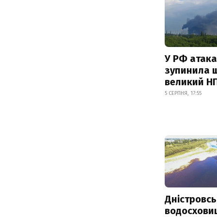
У РФ атака
зупинила 
великий Н
5 СЕРПНЯ, 17:55
Дністровсь
водосхови