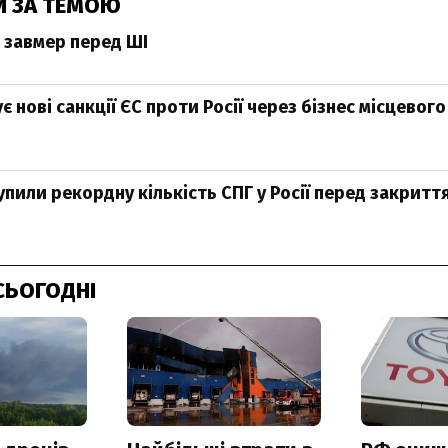
И ЗА ТЕМОЮ
 завмер перед ШІ
є нові санкції ЄС проти Росії через бізнес місцевого
упили рекордну кількість СПГ у Росії перед закритт
СЬОГОДНІ