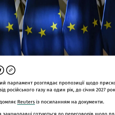
ий парламент розглядає пропозиції щодо приск
ід російського газу на один рік, до січня 2027 рок
ідомляє
Reuters
із посиланням на документи.
а законодавці готуються до переговорів щодо п