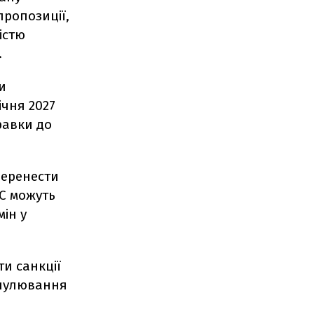
пропозиції,
істю
.
и
ічня 2027
равки до
перенести
ЄС можуть
ін у
и санкції
анулювання