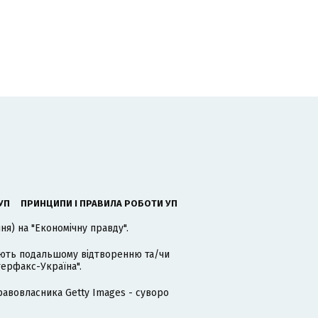
УП
ПРИНЦИПИ І ПРАВИЛА РОБОТИ УП
я) на "Економічну правду".
гають подальшому відтворенню та/чи
терфакс-Україна".
равовласника Getty Images - суворо