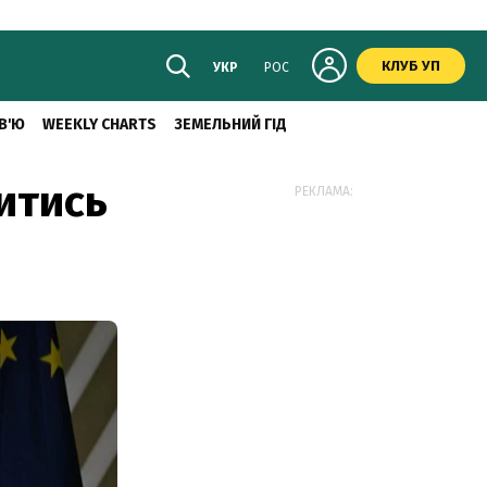
КЛУБ УП
УКР
РОС
В'Ю
WEEKLY CHARTS
ЗЕМЕЛЬНИЙ ГІД
итись
РЕКЛАМА: