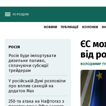
УСІ РОЗДІЛИ
НОВИНИ
ПУБЛІКАЦІЇ
КОЛОНКИ
ІН
ЄС мо
РОСІЯ
від р
Росія буде імпортувати
дизельне паливо,
ВОЛОДИМИР ТУ
сплачуючи субсидії
трейдерам
У російській Думі розповіли
про вплив санкцій на
додаток Мах
250-та атака на Нафтогаз з