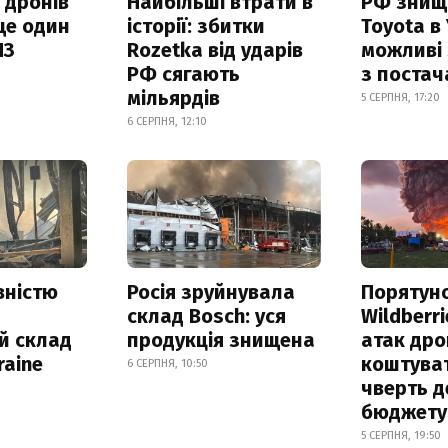
 дронів
Найбільші втрати в
РФ знищ
ще один
історії: збитки
Toyota в 
ПЗ
Rozetka від ударів
можливі
РФ сягають
з поста
мільярдів
5 СЕРПНЯ, 17:20
6 СЕРПНЯ, 12:10
вністю
Росія зруйнувала
Порятун
склад Bosch: уся
Wildberri
й склад
продукція знищена
атак дро
raine
коштува
6 СЕРПНЯ, 10:50
чверть д
бюджету
5 СЕРПНЯ, 19:50