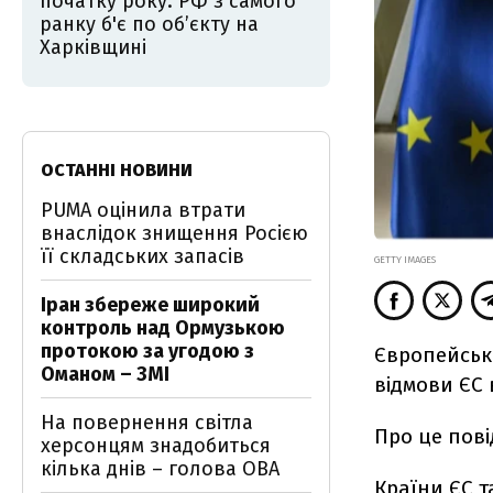
початку року: РФ з самого
ранку б'є по об’єкту на
Харківщині
ОСТАННІ НОВИНИ
PUMA оцінила втрати
внаслідок знищення Росією
її складських запасів
GETTY IMAGES
Іран збереже широкий
контроль над Ормузькою
протокою за угодою з
Європейськ
Оманом – ЗМІ
відмови ЄС в
На повернення світла
Про це пов
херсонцям знадобиться
кілька днів – голова ОВА
Країни ЄС т