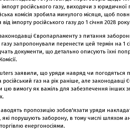
імпорт російського газу, виходячи з юридичної 
ська комісія зробила минулого місяця, щоб повн
 від імпорту російського газу до 1 січня 2028 року
 законодавці Європарламенту з питання заборон
 газу запропонували перенести цей термін на 1 с
ідчать документи, що детально описують їхні поп
омісії.
uters заявили, що уряди навряд чи погодяться 
 російський газ на рік раніше, але законодавці 
 цю вимогу як важіль для забезпечення інших зм
х.
наводять пропозицію зобов'язати уряди накладат
, які порушують заборону, в тому числі шляхом 
 торгівлю енергоносіями.