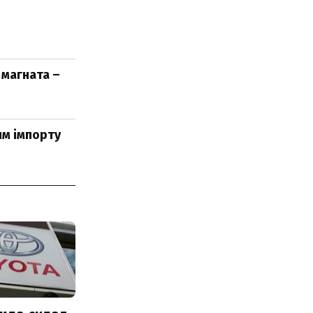
 магната –
ям імпорту