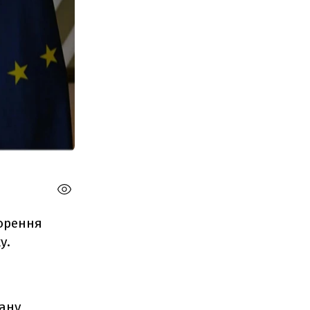
орення
у.
лану