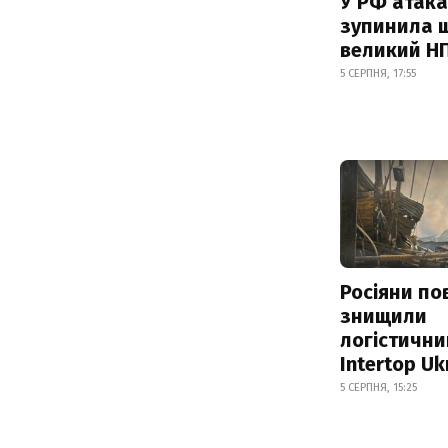
У РФ атака
зупинила 
великий Н
5 СЕРПНЯ, 17:55
Росіяни по
знищили
логістични
Intertop Uk
5 СЕРПНЯ, 15:25