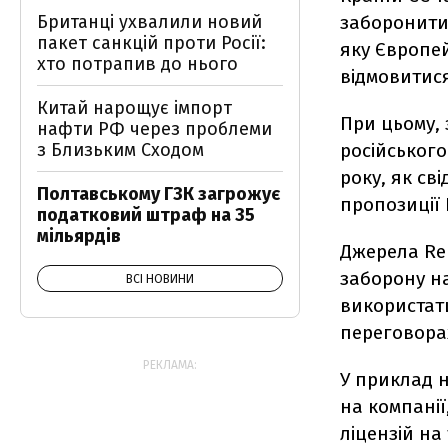
заборонити 
Британці ухвалили новий
пакет санкцій проти Росії:
яку Європей
хто потрапив до нього
відмовитися
Китай нарощує імпорт
При цьому,
нафти РФ через проблеми
російського
з Близьким Сходом
року, як св
Полтавському ГЗК загрожує
пропозиції К
податковий штраф на 35
мільярдів
Джерела Re
заборону на
ВСІ НОВИНИ
використати
переговора
РЕКЛАМА:
У приклад 
на компанії
ліцензій на