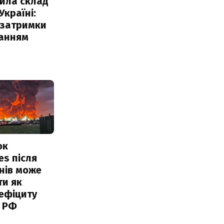
ила склад
Україні:
 затримки
чанням
ок
es після
нів може
ти як
ефіциту
 РФ