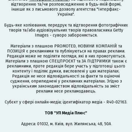
відтворенню та/чи розповсюдженню в будь-якій формі,
інакше як з письмового дозволу агентства "Інтерфакс-
Україна".
Будь-яке копіювання, передрук та відтворення фотографічних
творів та/або аудіовізуальних творів правовласника Getty
Images - суворо забороняється.
Матеріали з плашкою PROMOTED, НОВИНИ КОМПАНІЙ та
ПОЗИЦІЯ є рекламними та публікуються на правах реклами.
Редакція може не поділяти погляди, які в них промотуються.
Матеріали з плашкою СПЕЦПРОЄКТ та ЗА ПІДТРИМКИ також є
рекламними, проте редакція бере участь у підготовці цього
контенту і поділяє думки, висловлені у цих матеріалах.
Редакція не несе відповідальності за факти та оціночні
судження, оприлюднені у рекламних матеріалах. Згідно з
українським законодавством відповідальність за зміст
реклами несе рекламодавець.
Cубєкт у сфері онлайн-медіа; ідентифікатор медіа - R40-02163.
ТОВ "УП Медіа Плюс"
Адреса: 01032, м. Київ, вул. Жилянська, 48, 50А