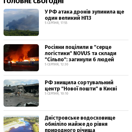
ГОЛОВНЕ СЬОГОДНІ
У РФ атака дронів зупинила ще
один великий НПЗ
5 СЕРПНЯ, 17:55
Росіяни поцілили в "серце
логістики" NOVUS та склади
"Сільпо": загинули 6 людей
5 СЕРПНЯ, 12:30
РФ знищила сортувальний
центр "Нової пошти" в Києві
5 СЕРПНЯ, 10:10
Дністровське водосховище
обміліло майже до рівня
природного річища