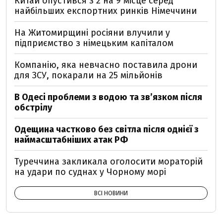
Китай опустився з 2 на 9 місце серед
найбільших експортних ринків Німеччини
На Житомирщині росіяни влучили у
підприємство з німецьким капіталом
Компанію, яка невчасно поставила дрони
для ЗСУ, покарали на 25 мільйонів
В Одесі проблеми з водою та звʼязком після
обстрілу
Одещина частково без світла після однієї з
наймасштабніших атак РФ
Туреччина закликала оголосити мораторій
на удари по суднах у Чорному морі
ВСІ НОВИНИ