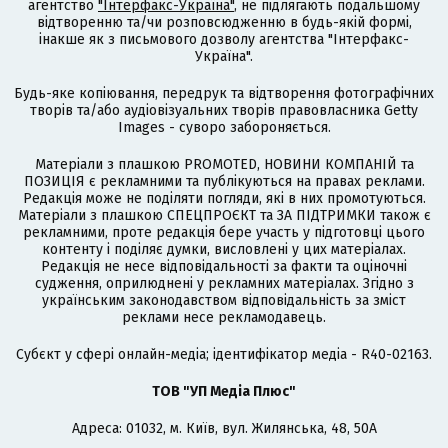
агентство
"Інтерфакс-Україна"
, не підлягають подальшому
відтворенню та/чи розповсюдженню в будь-якій формі,
інакше як з письмового дозволу агентства "Інтерфакс-
Україна".
Будь-яке копіювання, передрук та відтворення фотографічних
творів та/або аудіовізуальних творів правовласника Getty
Images - суворо забороняється.
Матеріали з плашкою PROMOTED, НОВИНИ КОМПАНІЙ та
ПОЗИЦІЯ є рекламними та публікуються на правах реклами.
Редакція може не поділяти погляди, які в них промотуються.
Матеріали з плашкою СПЕЦПРОЄКТ та ЗА ПІДТРИМКИ також є
рекламними, проте редакція бере участь у підготовці цього
контенту і поділяє думки, висловлені у цих матеріалах.
Редакція не несе відповідальності за факти та оціночні
судження, оприлюднені у рекламних матеріалах. Згідно з
українським законодавством відповідальність за зміст
реклами несе рекламодавець.
Cубєкт у сфері онлайн-медіа; ідентифікатор медіа - R40-02163.
ТОВ "УП Медіа Плюс"
Адреса: 01032, м. Київ, вул. Жилянська, 48, 50А