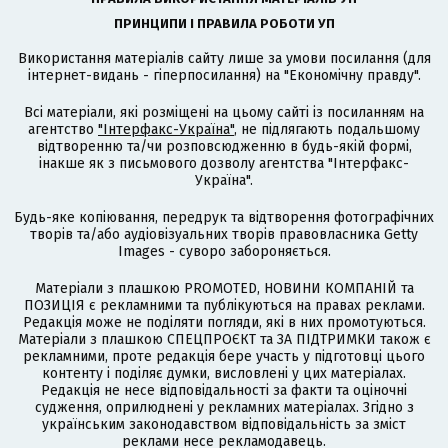
ПРИНЦИПИ І ПРАВИЛА РОБОТИ УП
Використання матеріалів сайту лише за умови посилання (для
інтернет-видань - гіперпосилання) на "Економічну правду".
Всі матеріали, які розміщені на цьому сайті із посиланням на
агентство
"Інтерфакс-Україна"
, не підлягають подальшому
відтворенню та/чи розповсюдженню в будь-якій формі,
інакше як з письмового дозволу агентства "Інтерфакс-
Україна".
Будь-яке копіювання, передрук та відтворення фотографічних
творів та/або аудіовізуальних творів правовласника Getty
Images - суворо забороняється.
Матеріали з плашкою PROMOTED, НОВИНИ КОМПАНІЙ та
ПОЗИЦІЯ є рекламними та публікуються на правах реклами.
Редакція може не поділяти погляди, які в них промотуються.
Матеріали з плашкою СПЕЦПРОЄКТ та ЗА ПІДТРИМКИ також є
рекламними, проте редакція бере участь у підготовці цього
контенту і поділяє думки, висловлені у цих матеріалах.
Редакція не несе відповідальності за факти та оціночні
судження, оприлюднені у рекламних матеріалах. Згідно з
українським законодавством відповідальність за зміст
реклами несе рекламодавець.