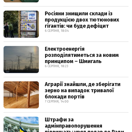
Росіяни знищили склади із
продукцією двох тютюнових
гігантів: чи буде дефіцит
6 СЕРПНЯ, 18:04
Електроенергія
розподілятиметься за новим
принципом – Шмигаль
6 СЕРПНЯ, 18:23
Аграрії знайшли, де зберігати
зерно на випадок тривалої
блокади портів
7 СЕРПНЯ, 14:00
Штрафи за
адмінправопорушення