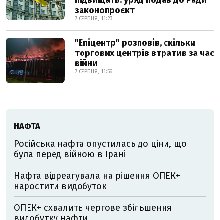
підвищать: уряд подав до Ради
законопроєкт
7 СЕРПНЯ, 11:23
"Епіцентр" розповів, скільки
торгових центрів втратив за час
війни
7 СЕРПНЯ, 11:56
НАФТА
Російська нафта опустилась до ціни, що
була перед війною в Ірані
Нафта відреагувала на рішення ОПЕК+
наростити видобуток
ОПЕК+ схвалить чергове збільшення
видобутку нафти