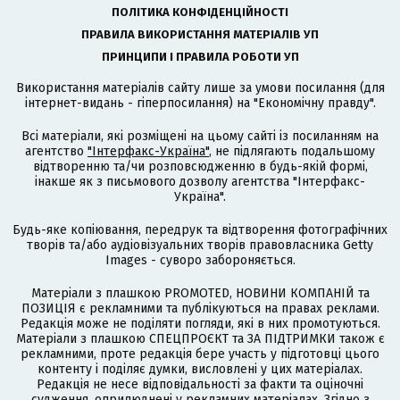
ПОЛІТИКА КОНФІДЕНЦІЙНОСТІ
ПРАВИЛА ВИКОРИСТАННЯ МАТЕРІАЛІВ УП
ПРИНЦИПИ І ПРАВИЛА РОБОТИ УП
Використання матеріалів сайту лише за умови посилання (для
інтернет-видань - гіперпосилання) на "Економічну правду".
Всі матеріали, які розміщені на цьому сайті із посиланням на
агентство
"Інтерфакс-Україна"
, не підлягають подальшому
відтворенню та/чи розповсюдженню в будь-якій формі,
інакше як з письмового дозволу агентства "Інтерфакс-
Україна".
Будь-яке копіювання, передрук та відтворення фотографічних
творів та/або аудіовізуальних творів правовласника Getty
Images - суворо забороняється.
Матеріали з плашкою PROMOTED, НОВИНИ КОМПАНІЙ та
ПОЗИЦІЯ є рекламними та публікуються на правах реклами.
Редакція може не поділяти погляди, які в них промотуються.
Матеріали з плашкою СПЕЦПРОЄКТ та ЗА ПІДТРИМКИ також є
рекламними, проте редакція бере участь у підготовці цього
контенту і поділяє думки, висловлені у цих матеріалах.
Редакція не несе відповідальності за факти та оціночні
судження, оприлюднені у рекламних матеріалах. Згідно з