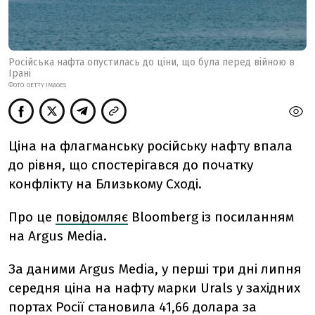
Російська нафта опустилась до ціни, що була перед війною в
Ірані
ФОТО: GETTY IMAGES
Ціна на флагманську російську нафту впала
до рівня, що спостерігався до початку
конфлікту на Близькому Сході.
Про це
повідомляє
Bloomberg із посиланням
на Argus Media.
За даними Argus Media, у перші три дні липня
середня ціна на нафту марки Urals у західних
портах Росії становила 41,66 долара за