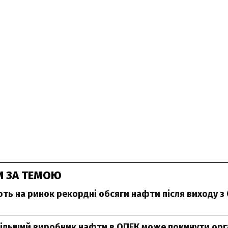
И ЗА ТЕМОЮ
ть на ринок рекордні обсяги нафти після виходу з
ільший виробник нафти в ОПЕК може покинути орг