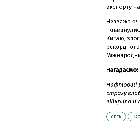
експорту н
Незважаючи
повернулися
Китаю, зрос
рекордного 
Міжнародни
Нагадаємо:
Нафтовий 
страху гло
відкрила шл
ОПЕК
НАФ