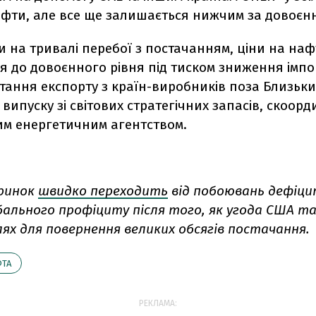
афти, але все ще залишається нижчим за довоєнн
 на тривалі перебої з постачанням, ціни на наф
 до довоєнного рівня під тиском зниження імпор
тання експорту з країн-виробників поза Близьки
випуску зі світових стратегічних запасів, скоор
м енергетичним агентством.
ринок
швидко переходить
від побоювань дефіци
бального профіциту після того, як угода США та
ях для повернення великих обсягів постачання.
ТА
РЕКЛАМА: