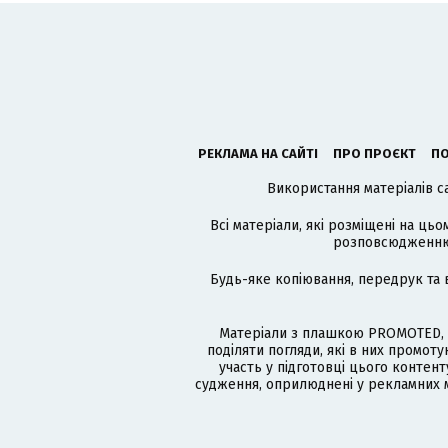
РЕКЛАМА НА САЙТІ
ПРО ПРОЄКТ
ПО
Використання матеріалів с
Всі матеріали, які розміщені на цьо
розповсюдженню в
Будь-яке копіювання, передрук та 
Матеріали з плашкою PROMOTED, 
поділяти погляди, які в них промо
участь у підготовці цього контенту
судження, оприлюднені у рекламних м