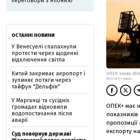
переговори з Японією
ОСТАННІ НОВИНИ
У Венесуелі спалахнули
протести через щоденні
відключення світла
Китай закриває аеропорт і
ОПЕК знову збі
зупиняє потяги через
ФОТО: GETTY IMAGES
тайфун "Дельфін"
У Марганці та сусідніх
ОПЕК+ має н
громадах відновили
водопостачання після
показників 
аварії
пропозиції 
експорту на
Суд повернув державі