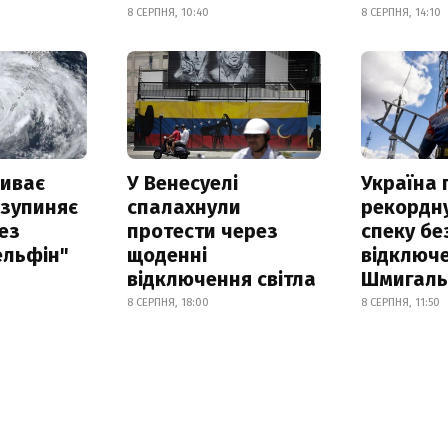
8 СЕРПНЯ, 10:40
8 СЕРПНЯ, 14:10
риває
У Венесуелі
Україна
 зупиняє
спалахнули
рекордн
ез
протести через
спеку бе
ельфін"
щоденні
відключе
відключення світла
Шмигал
8 СЕРПНЯ, 18:00
8 СЕРПНЯ, 11:50