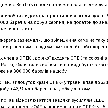
ідомляє
Reuters із посиланням на власні джерела
овиробників досягла принципової згоди щодо з
 000 барелів на добу з серпня, на додаток до ан
 червні та липні.
джерела зазначили, що збільшення саме на таку 
ішим рішенням за підсумками онлайн-обговоренн
х членів ОПЕК+, до якої входять ОПЕК та союзні 
осію, збільшили свої квоти на видобуток з квіт
е на 800 000 барелів на добу.
ПЕК, видобуток країн ОПЕК+ у травні впав до 33,
добу з 42,77 млн барелів на добу у лютому.
н почав відновлюватися завдяки зусиллям США,
м на допомогу ОАЕ та іншим країнам ОПЕК+ у збі