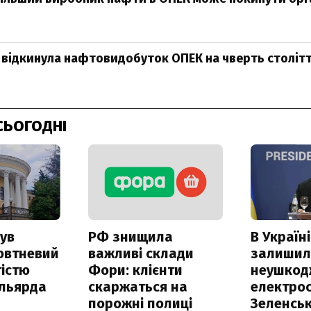
ні відкинула нафтовидобуток ОПЕК на чверть століт
СЬОГОДНІ
ув
РФ знищила
В Україні
овтневий
важливі склади
залишил
істю
Фори: клієнти
неушкод
ільярда
скаржаться на
електрос
порожні полиці
Зеленсь