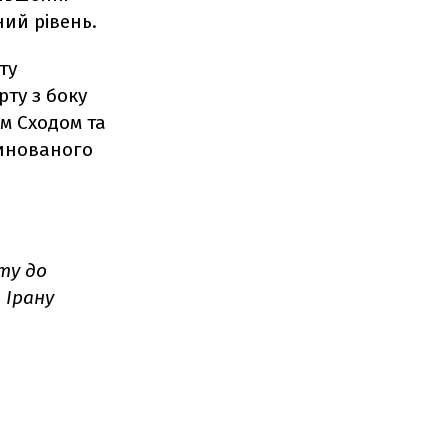
ий рівень.
ту
ту з боку
м Сходом та
динованого
ту до
 Ірану