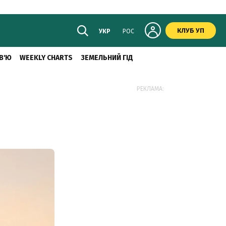
КЛУБ УП
УКР
РОС
В'Ю
WEEKLY CHARTS
ЗЕМЕЛЬНИЙ ГІД
РЕКЛАМА: