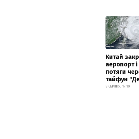
Китай зак
аеропорт і
потяги чер
тайфун "Д
8 СЕРПНЯ, 17:10