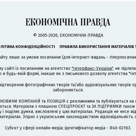
© 2005-2026, ЕКОНОМІЧНА ПРАВДА
ЛІТИКА КОНФІДЕНЦІЙНОСТІ
ПРАВИЛА ВИКОРИСТАННЯ МАТЕРІАЛІВ 
айту лише за умови посилання (для інтернет-видань - гіперпосиланн
му сайті із посиланням на агентство
"Інтерфакс-Україна"
, не підля
 будь-якій формі, інакше як з письмового дозволу агентства "Ін
відтворення фотографічних творів та/або аудіовізуальних творів п
забороняється.
НОВИНИ КОМПАНІЙ та ПОЗИЦІЯ є рекламними та публікуються на п
туються. Матеріали з плашкою СПЕЦПРОЄКТ та ЗА ПІДТРИМКИ також
 і поділяє думки, висловлені у цих матеріалах. Редакція не несе ві
атеріалах. Згідно з українським законодавством відповідальність 
Cубєкт у сфері онлайн-медіа; ідентифікатор медіа - R40-02163.