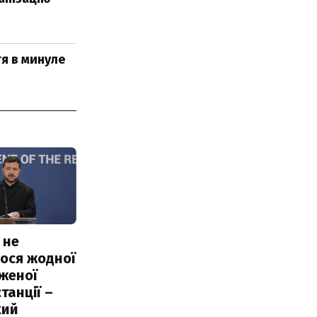
тя в минуле
 не
ося жодної
женої
танції –
кий