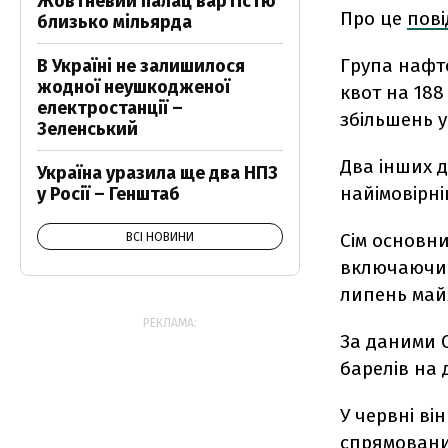
Жовтневий палац вартістю
Про це
пов
близько мільярда
Група нафт
В Україні не залишилося
жодної неушкодженої
квот на 188
електростанції –
збільшень у
Зеленський
Два інших 
Україна уразила ще два НПЗ
найімовірн
у Росії – Генштаб
Сім основни
ВСІ НОВИНИ
включаючи Р
липень майж
РЕКЛАМА:
За даними О
барелів на 
У червні ві
спрямовани