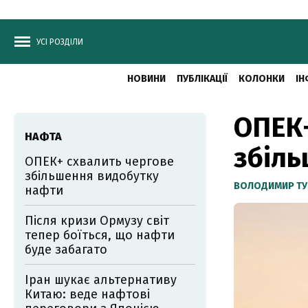
УСІ РОЗДІЛИ
НОВИНИ
ПУБЛІКАЦІЇ
КОЛОНКИ
ІН
ОПЕК+
НАФТА
збіль
ОПЕК+ схвалить чергове
збільшення видобутку
ВОЛОДИМИР ТУ
нафти
Після кризи Ормузу світ
тепер боїться, що нафти
буде забагато
Іран шукає альтернативу
Китаю: веде нафтові