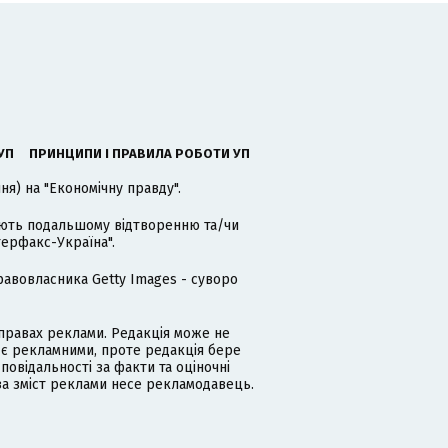
УП
ПРИНЦИПИ І ПРАВИЛА РОБОТИ УП
я) на "Економічну правду".
гають подальшому відтворенню та/чи
терфакс-Україна".
равовласника Getty Images - суворо
равах реклами. Редакція може не
 є рекламними, проте редакція бере
дповідальності за факти та оціночні
за зміст реклами несе рекламодавець.