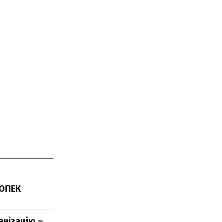
 ОПЕК
анізацію –