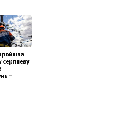
 пройшла
у серпневу
з
нь –
ь