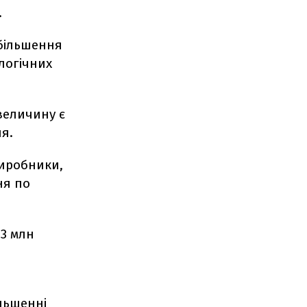
.
більшення
алогічних
величину є
я.
виробники,
ня по
13 млн
льшенні