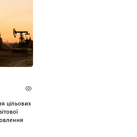
ня цільових
вітової
новлення