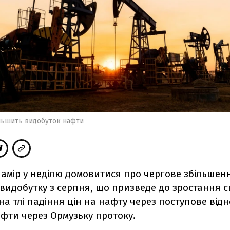
льшить видобуток нафти
амір у неділю домовитися про чергове збільшен
видобутку з серпня, що призведе до зростання с
на тлі падіння цін на нафту через поступове від
фти через Ормузьку протоку.