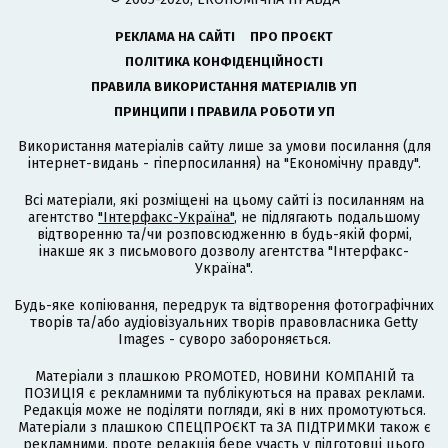
РЕКЛАМА НА САЙТІ
ПРО ПРОЄКТ
ПОЛІТИКА КОНФІДЕНЦІЙНОСТІ
ПРАВИЛА ВИКОРИСТАННЯ МАТЕРІАЛІВ УП
ПРИНЦИПИ І ПРАВИЛА РОБОТИ УП
Використання матеріалів сайту лише за умови посилання (для
інтернет-видань - гіперпосилання) на "Економічну правду".
Всі матеріали, які розміщені на цьому сайті із посиланням на
агентство
"Інтерфакс-Україна"
, не підлягають подальшому
відтворенню та/чи розповсюдженню в будь-якій формі,
інакше як з письмового дозволу агентства "Інтерфакс-
Україна".
Будь-яке копіювання, передрук та відтворення фотографічних
творів та/або аудіовізуальних творів правовласника Getty
Images - суворо забороняється.
Матеріали з плашкою PROMOTED, НОВИНИ КОМПАНІЙ та
ПОЗИЦІЯ є рекламними та публікуються на правах реклами.
Редакція може не поділяти погляди, які в них промотуються.
Матеріали з плашкою СПЕЦПРОЄКТ та ЗА ПІДТРИМКИ також є
рекламними, проте редакція бере участь у підготовці цього