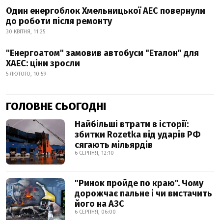
Один енергоблок Хмельницької АЕС повернули
до роботи після ремонту
30 КВІТНЯ, 11:25
"Енергоатом" замовив автобуси "Еталон" для
ХАЕС: ціни зросли
5 ЛЮТОГО, 10:59
ГОЛОВНЕ СЬОГОДНІ
Найбільші втрати в історії:
збитки Rozetka від ударів РФ
сягають мільярдів
6 СЕРПНЯ, 12:10
"Ринок пройде по краю". Чому
дорожчає пальне і чи вистачить
його на АЗС
6 СЕРПНЯ, 06:00