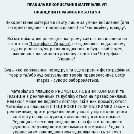
ПРАВИЛА ВИКОРИСТАННЯ МАТЕРІАЛІВ УП
ПРИНЦИПИ І ПРАВИЛА РОБОТИ УП
Використання матеріалів сайту лише за умови посилання (для
інтернет-видань - гіперпосилання) на "Економічну правду".
Всі матеріали, які розміщені на цьому сайті із посиланням на
агентство
"Інтерфакс-Україна"
, не підлягають подальшому
відтворенню та/чи розповсюдженню в будь-якій формі,
інакше як з письмового дозволу агентства "Інтерфакс-
Україна".
Будь-яке копіювання, передрук та відтворення фотографічних
творів та/або аудіовізуальних творів правовласника Getty
Images - суворо забороняється.
Матеріали з плашкою PROMOTED, НОВИНИ КОМПАНІЙ та
ПОЗИЦІЯ є рекламними та публікуються на правах реклами.
Редакція може не поділяти погляди, які в них промотуються.
Матеріали з плашкою СПЕЦПРОЄКТ та ЗА ПІДТРИМКИ також є
рекламними, проте редакція бере участь у підготовці цього
контенту і поділяє думки, висловлені у цих матеріалах.
Редакція не несе відповідальності за факти та оціночні
судження, оприлюднені у рекламних матеріалах. Згідно з
українським законодавством відповідальність за зміст