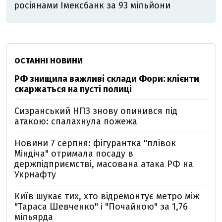
росіянами Імексбанк за 93 мільйони
ОСТАННІ НОВИНИ
РФ знищила важливі склади Фори: клієнти
скаржаться на пусті полиці
Сизранський НПЗ знову опинився під
атакою: спалахнула пожежа
Новини 7 серпня: фігурантка "плівок
Міндіча" отримала посаду в
держпідприємстві, масована атака РФ на
Укрнафту
Київ шукає тих, хто відремонтує метро між
"Тараса Шевченко" і "Почайною" за 1,76
мільярда