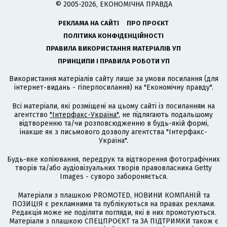
© 2005-2026, ЕКОНОМІЧНА ПРАВДА
РЕКЛАМА НА САЙТІ
ПРО ПРОЄКТ
ПОЛІТИКА КОНФІДЕНЦІЙНОСТІ
ПРАВИЛА ВИКОРИСТАННЯ МАТЕРІАЛІВ УП
ПРИНЦИПИ І ПРАВИЛА РОБОТИ УП
Використання матеріалів сайту лише за умови посилання (для
інтернет-видань - гіперпосилання) на "Економічну правду".
Всі матеріали, які розміщені на цьому сайті із посиланням на
агентство
"Інтерфакс-Україна"
, не підлягають подальшому
відтворенню та/чи розповсюдженню в будь-якій формі,
інакше як з письмового дозволу агентства "Інтерфакс-
Україна".
Будь-яке копіювання, передрук та відтворення фотографічних
творів та/або аудіовізуальних творів правовласника Getty
Images - суворо забороняється.
Матеріали з плашкою PROMOTED, НОВИНИ КОМПАНІЙ та
ПОЗИЦІЯ є рекламними та публікуються на правах реклами.
Редакція може не поділяти погляди, які в них промотуються.
Матеріали з плашкою СПЕЦПРОЄКТ та ЗА ПІДТРИМКИ також є