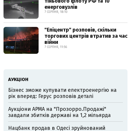
тіньового флоту РФ та 10
енерговузлів
7 СЕРПНЯ, 18:10
"Епіцентр" розповів, скільки
торгових центрів втратив за час
війни
7 СЕРПНЯ, 11:56
АУКЦІОН
Бізнес зможе купувати електроенергію на
рік вперед: Герус розповів деталі
Аукціони АРМА на "Прозорро.Продажі"
завдали збитків державі на 1,2 мільярда
Нацбанк продав в Одесі зруйнований