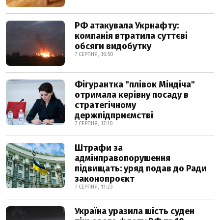
РФ атакувала Укрнафту:
компанія втратила суттєві
обсяги видобутку
7 СЕРПНЯ, 16:50
Фігурантка "плівок Міндіча"
отримала керівну посаду в
стратегічному
держпідприємстві
7 СЕРПНЯ, 17:10
Штрафи за
адмінправопорушення
підвищать: уряд подав до Ради
законопроєкт
7 СЕРПНЯ, 11:23
Україна уразила шість суден