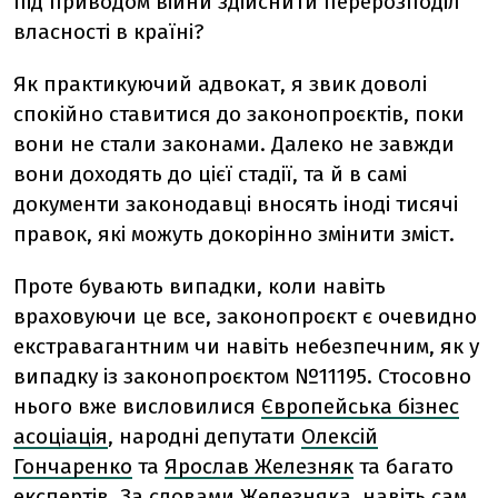
під приводом війни здійснити перерозподіл
власності в країні?
Як практикуючий адвокат, я звик доволі
спокійно ставитися до законопроєктів, поки
вони не стали законами. Далеко не завжди
вони доходять до цієї стадії, та й в самі
документи законодавці вносять іноді тисячі
правок, які можуть докорінно змінити зміст.
Проте бувають випадки, коли навіть
враховуючи це все, законопроєкт є очевидно
екстравагантним чи навіть небезпечним, як у
випадку із законопроєктом №11195. Стосовно
нього вже висловилися
Європейська бізнес
асоціація
, народні депутати
Олексій
Гончаренко
та
Ярослав Железняк
та багато
експертів. За словами Железняка, навіть сам