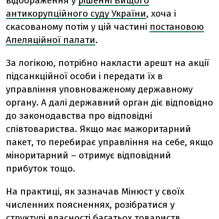
відображення у
рішенні Вищого
антикорупційного суду України
, хоча і
скасованому потім у цій частині
постановою
Апеляційної палати
.
За логікою, потрібно накласти арешт на акції
підсанкційної особи і передати їх в
управління уповноваженому державному
органу. А далі державний орган діє відповідно
до законодавства про відповідні
співтовариства. Якщо має мажоритарний
пакет, то перебирає управління на себе, якщо
міноритарний – отримує відповідний
прибуток тощо.
На практиці, як зазначав Мінюст у своїх
численних поясненнях, розібратися у
структурі власності багатьох товариств