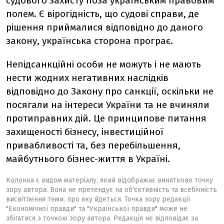
судового захисту поза українським правовим
полем. Є вірогідність, що судові справи, де
рішення приймалися відповідно до даного
закону, українська сторона програє.
Непідсанкційні особи не можуть і не мають
нести жодних негативних наслідків
відповідно до Закону про санкції, оскільки не
посягали на інтереси України та не вчиняли
протиправних дій. Це принципове питання
захищеності бізнесу, інвестиційної
привабливості та, без перебільшення,
майбутнього бізнес-життя в Україні.
Колонка є видом матеріалу, який відображає винятково точку
зору автора. Вона не претендує на об'єктивність та всебічність
висвітлення теми, про яку йдеться. Точка зору редакції
"Економічної правди" та "Української правди" може не
збігатися з точкою зору автора. Редакція не відповідає за