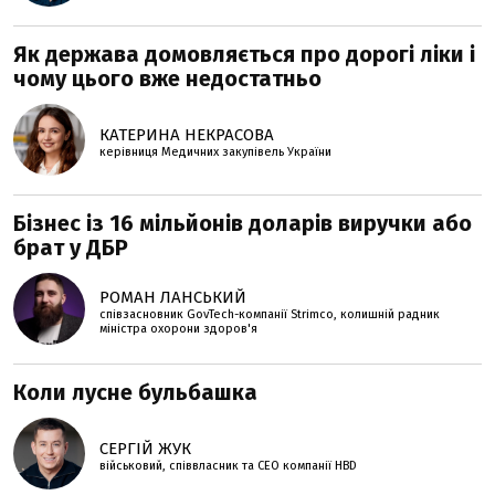
Як держава домовляється про дорогі ліки і
чому цього вже недостатньо
КАТЕРИНА НЕКРАСОВА
керівниця Медичних закупівель України
Бізнес із 16 мільйонів доларів виручки або
брат у ДБР
РОМАН ЛАНСЬКИЙ
співзасновник GovTech-компанії Strimco, колишній радник
міністра охорони здоров'я
Коли лусне бульбашка
СЕРГІЙ ЖУК
військовий, співвласник та СЕО компанії HBD