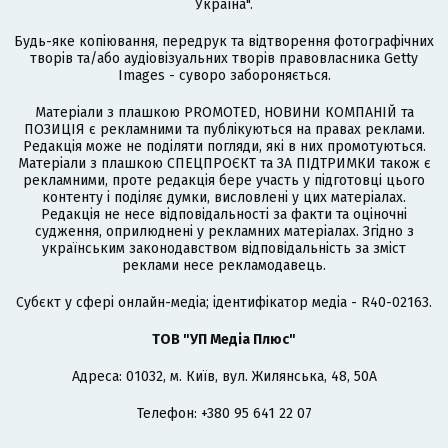
Україна".
Будь-яке копіювання, передрук та відтворення фотографічних
творів та/або аудіовізуальних творів правовласника Getty
Images - суворо забороняється.
Матеріали з плашкою PROMOTED, НОВИНИ КОМПАНІЙ та
ПОЗИЦІЯ є рекламними та публікуються на правах реклами.
Редакція може не поділяти погляди, які в них промотуються.
Матеріали з плашкою СПЕЦПРОЄКТ та ЗА ПІДТРИМКИ також є
рекламними, проте редакція бере участь у підготовці цього
контенту і поділяє думки, висловлені у цих матеріалах.
Редакція не несе відповідальності за факти та оціночні
судження, оприлюднені у рекламних матеріалах. Згідно з
українським законодавством відповідальність за зміст
реклами несе рекламодавець.
Cубєкт у сфері онлайн-медіа; ідентифікатор медіа - R40-02163.
ТОВ "УП Медіа Плюс"
Адреса: 01032, м. Київ, вул. Жилянська, 48, 50А
Телефон: +380 95 641 22 07