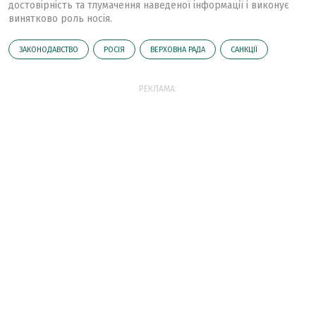
достовірність та тлумачення наведеної інформації і виконує
винятково роль носія.
ЗАКОНОДАВСТВО
РОСІЯ
ВЕРХОВНА РАДА
САНКЦІЇ
РЕКЛАМА: