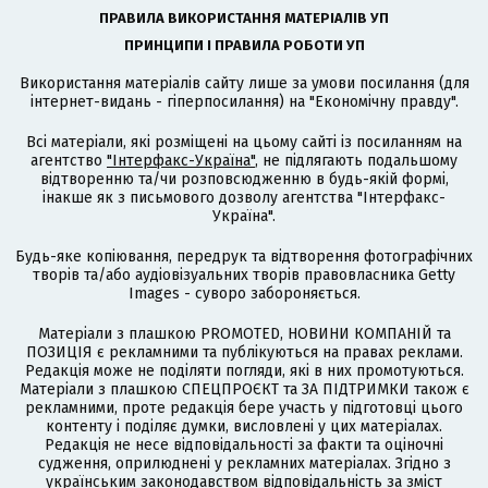
ПРАВИЛА ВИКОРИСТАННЯ МАТЕРІАЛІВ УП
ПРИНЦИПИ І ПРАВИЛА РОБОТИ УП
Використання матеріалів сайту лише за умови посилання (для
інтернет-видань - гіперпосилання) на "Економічну правду".
Всі матеріали, які розміщені на цьому сайті із посиланням на
агентство
"Інтерфакс-Україна"
, не підлягають подальшому
відтворенню та/чи розповсюдженню в будь-якій формі,
інакше як з письмового дозволу агентства "Інтерфакс-
Україна".
Будь-яке копіювання, передрук та відтворення фотографічних
творів та/або аудіовізуальних творів правовласника Getty
Images - суворо забороняється.
Матеріали з плашкою PROMOTED, НОВИНИ КОМПАНІЙ та
ПОЗИЦІЯ є рекламними та публікуються на правах реклами.
Редакція може не поділяти погляди, які в них промотуються.
Матеріали з плашкою СПЕЦПРОЄКТ та ЗА ПІДТРИМКИ також є
рекламними, проте редакція бере участь у підготовці цього
контенту і поділяє думки, висловлені у цих матеріалах.
Редакція не несе відповідальності за факти та оціночні
судження, оприлюднені у рекламних матеріалах. Згідно з
українським законодавством відповідальність за зміст