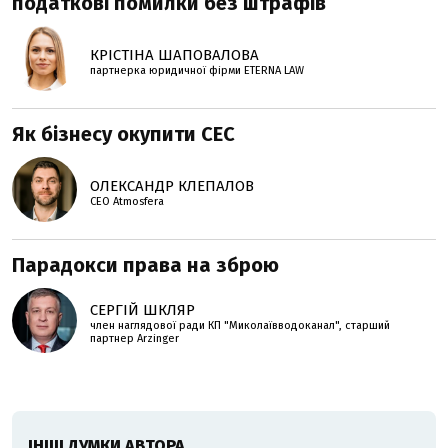
податкові помилки без штрафів
КРІСТІНА ШАПОВАЛОВА
партнерка юридичної фірми ETERNA LAW
Як бізнесу окупити СЕС
ОЛЕКСАНДР КЛЕПАЛОВ
СЕО Atmosfera
Парадокси права на зброю
СЕРГІЙ ШКЛЯР
член наглядової ради КП "Миколаївводоканал", старший
партнер Arzinger
ІНШІ ДУМКИ АВТОРА