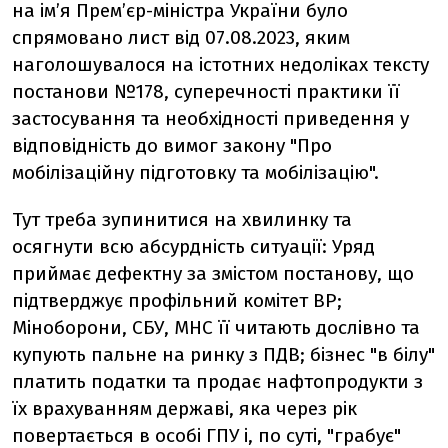
на ім’я Прем’єр-міністра України було
спрямовано лист від 07.08.2023, яким
наголошувалося на істотних недоліках тексту
постанови №178, суперечності практики її
застосування та необхідності приведення у
відповідність до вимог закону "Про
мобілізаційну підготовку та мобілізацію".
Тут треба зупинитися на хвилинку та
осягнути всю абсурдність ситуації: Уряд
приймає дефектну за змістом постанову, що
підтверджує профільний комітет ВР;
Міноборони, СБУ, МНС її читають дослівно та
купують пальне на ринку з ПДВ; бізнес "в білу"
платить податки та продає нафтопродукти з
їх врахуванням державі, яка через рік
повертається в особі ГПУ і, по суті, "грабує"