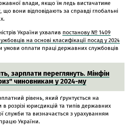
жавної влади, якщо їм ледь вистачатиме
у, що вони відповідають за справді глобальні
х.
ністрів України ухвалив
постанову № 1409
жбовців на основі класифікації посад у 2024
ти умови оплати праці державних службовців
ь, зарплати переглянуть. Мінфін
риз" чиновникам у 2024-му
рплатний рівень, який ґрунтується на
 в розрізі юрисдикцій та типів державних
ної служби та визначається з урахуванням
 працю України.