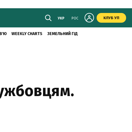
КЛУБ УП
УКР
РОС
В'Ю
WEEKLY CHARTS
ЗЕМЕЛЬНИЙ ГІД
ужбовцям.