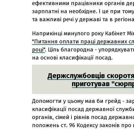
ефективними працівники органів дер
зарплатні на необхідне. І це при том
та важливі речі у державі та в регіона
Наприкінці минулого року Кабінет Мі
"Питання оплати праці державних слу
році"
. Ціль благородна - упорядкува
на основі класифікації посад.
Держслужбовців скоротят
приготував "сюрп
Допомогти у цьому мав би грейд - за
класифікації посад державної служби
органів, сімей і рівнів посад держав
положень ст. 96 Кодексу законів про