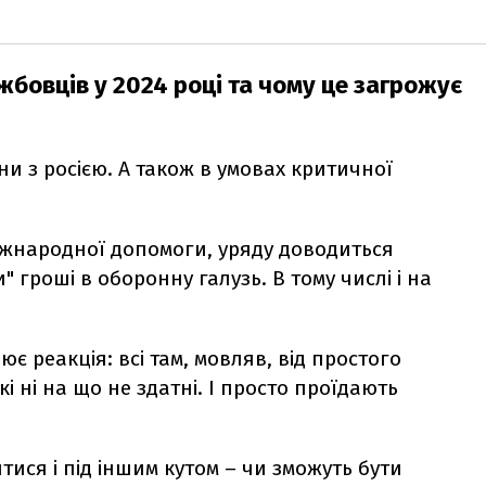
бовців у 2024 році та чому це загрожує
ни з росією. А також в умовах критичної
іжнародної допомоги, уряду доводиться
" гроші в оборонну галузь. В тому числі і на
ює реакція: всі там, мовляв, від простого
кі ні на що не здатні. І просто проїдають
ися і під іншим кутом – чи зможуть бути