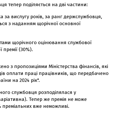
ця тепер поділяється на дві частини:
а за вислугу років, за ранг держслужбовця,
ься з наданням щорічної основної
татами щорічного оцінювання службової
ї премії (30%).
ено з пропозиціями Міністерства фінансів, які
дів оплати праці працівників, що передбачено
ни на 2024 рік".
вного службовця розподілялася у
варіативна). Тепер же премія не може
0% преміальних вже неможливі.