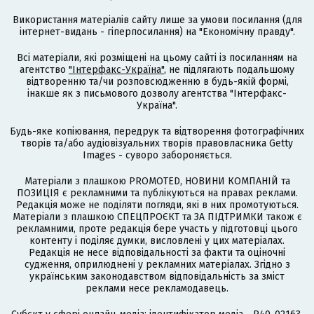
Використання матеріалів сайту лише за умови посилання (для
інтернет-видань - гіперпосилання) на "Економічну правду".
Всі матеріали, які розміщені на цьому сайті із посиланням на
агентство
"Інтерфакс-Україна"
, не підлягають подальшому
відтворенню та/чи розповсюдженню в будь-якій формі,
інакше як з письмового дозволу агентства "Інтерфакс-
Україна".
Будь-яке копіювання, передрук та відтворення фотографічних
творів та/або аудіовізуальних творів правовласника Getty
Images - суворо забороняється.
Матеріали з плашкою PROMOTED, НОВИНИ КОМПАНІЙ та
ПОЗИЦІЯ є рекламними та публікуються на правах реклами.
Редакція може не поділяти погляди, які в них промотуються.
Матеріали з плашкою СПЕЦПРОЄКТ та ЗА ПІДТРИМКИ також є
рекламними, проте редакція бере участь у підготовці цього
контенту і поділяє думки, висловлені у цих матеріалах.
Редакція не несе відповідальності за факти та оціночні
судження, оприлюднені у рекламних матеріалах. Згідно з
українським законодавством відповідальність за зміст
реклами несе рекламодавець.