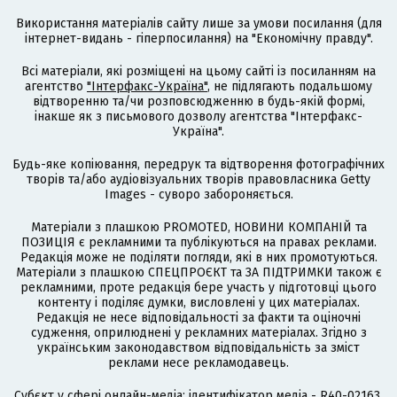
Використання матеріалів сайту лише за умови посилання (для
інтернет-видань - гіперпосилання) на "Економічну правду".
Всі матеріали, які розміщені на цьому сайті із посиланням на
агентство
"Інтерфакс-Україна"
, не підлягають подальшому
відтворенню та/чи розповсюдженню в будь-якій формі,
інакше як з письмового дозволу агентства "Інтерфакс-
Україна".
Будь-яке копіювання, передрук та відтворення фотографічних
творів та/або аудіовізуальних творів правовласника Getty
Images - суворо забороняється.
Матеріали з плашкою PROMOTED, НОВИНИ КОМПАНІЙ та
ПОЗИЦІЯ є рекламними та публікуються на правах реклами.
Редакція може не поділяти погляди, які в них промотуються.
Матеріали з плашкою СПЕЦПРОЄКТ та ЗА ПІДТРИМКИ також є
рекламними, проте редакція бере участь у підготовці цього
контенту і поділяє думки, висловлені у цих матеріалах.
Редакція не несе відповідальності за факти та оціночні
судження, оприлюднені у рекламних матеріалах. Згідно з
українським законодавством відповідальність за зміст
реклами несе рекламодавець.
Cубєкт у сфері онлайн-медіа; ідентифікатор медіа - R40-02163.