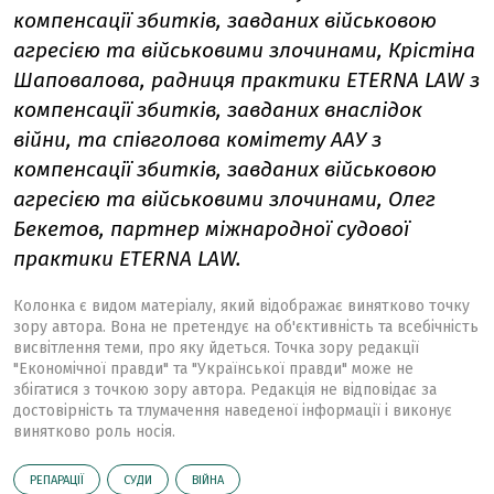
компенсації збитків, завданих військовою
агресією та військовими злочинами, Крістіна
Шаповалова, радниця практики ETERNA LAW з
компенсації збитків, завданих внаслідок
війни, та співголова комітету ААУ з
компенсації збитків, завданих військовою
агресією та військовими злочинами,
Олег
Бекетов, партнер міжнародної судової
практики ETERNA LAW.
Колонка є видом матеріалу, який відображає винятково точку
зору автора. Вона не претендує на об'єктивність та всебічність
висвітлення теми, про яку йдеться. Точка зору редакції
"Економічної правди" та "Української правди" може не
збігатися з точкою зору автора. Редакція не відповідає за
достовірність та тлумачення наведеної інформації і виконує
винятково роль носія.
РЕПАРАЦІЇ
СУДИ
ВІЙНА