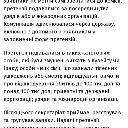
Заявники не могли самі звертатися до комісії,
претензії подавалися за посередництва
урядів або міжнародних організацій.
Комунікація здійснювалася через державу,
включно з допомогою заявникам у
заповненні форм претензій.
Претензії подавалися в таких категоріях:
особи, які були змушені виїхати з Кувейту чи
Іраку; особи чи їх сімʼї, що зазнали тілесних
ушкоджень або смерті; індивідуальні вимоги
про відшкодування збитків до 100 тис дол та
понад 100 тис дол; приватні та державні
корпорації; уряди та міжнародні організації.
Після цього секретаріат приймав, реєстрував
та групував заявки. Надалі претензії
перевірялися на відповідність технічним