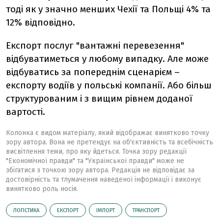
тоді як у значно менших Чехії та Польщі 4% та
12% відповідно.
Експорт послуг "вантажні перевезення"
відбуватиметься у любому випадку. Але може
відбуватись за попереднім сценарієм –
експорту водіїв у польські компанії. Або більш
структурованим і з вищим рівнем доданої
вартості.
Колонка є видом матеріалу, який відображає винятково точку
зору автора. Вона не претендує на об'єктивність та всебічність
висвітлення теми, про яку йдеться. Точка зору редакції
"Економічної правди" та "Української правди" може не
збігатися з точкою зору автора. Редакція не відповідає за
достовірність та тлумачення наведеної інформації і виконує
винятково роль носія.
ЛОГІСТИКА
ЕКСПОРТ
ІМПОРТ
ТРАНСПОРТ