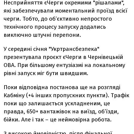
Несприйняття єЧерги окремими "рішалами",
які забезпечували моментальний проїзд всієї
черги. Тобто, до об’єктивно непростого
технічного процесу запуску додались
виключно штучні перепони.
У середині січня "Укртрансбезпека"
презентувала проєкт єЧерги в Чернівецькій
ОВА. При більшому ентузіазмі на локальному
рівні запуск міг бути швидшим.
Поки відповідна постанова ще на розгляді
Кабміну (+4 інших пропускних пункти). Трафік
поки що залишається ускладненим, це
правда, 650+ вантажівок на виїзд, об’їзди,
бійки. Але і так – це неймовірна робота.
З високою ймовірністю, після фінальної