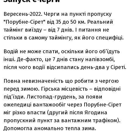
Вересень-2022. Черги на пункті пропуску
"Порубне-Сірет" від 35 до 50 км. Реальний
таймінг виїзду – від 7 днів. І питання не
стільки в самому таймінгу, як його специфіці.
Водій не може спати, оскільки його об’їдуть
інші. Де-факто, це 7 днів стану напівзомбі,
після чого водії відсипались день-два у Сіреті.
Повна невизначеність що робити з чергою
перед зимою. Гірська місцевість – відповідні
під’їзди. Листопад-грудень, за появи
ожеледиці вантажообіг через Порубне-Сірет
міг різко впасти (другий після Ягодина
пропускний пункт за вантажним трафіком).
Допомогла аномально тепла зима.