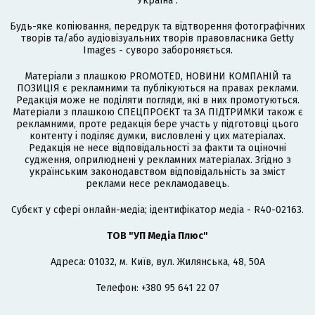
Україна".
Будь-яке копіювання, передрук та відтворення фотографічних
творів та/або аудіовізуальних творів правовласника Getty
Images - суворо забороняється.
Матеріали з плашкою PROMOTED, НОВИНИ КОМПАНІЙ та
ПОЗИЦІЯ є рекламними та публікуються на правах реклами.
Редакція може не поділяти погляди, які в них промотуються.
Матеріали з плашкою СПЕЦПРОЄКТ та ЗА ПІДТРИМКИ також є
рекламними, проте редакція бере участь у підготовці цього
контенту і поділяє думки, висловлені у цих матеріалах.
Редакція не несе відповідальності за факти та оціночні
судження, оприлюднені у рекламних матеріалах. Згідно з
українським законодавством відповідальність за зміст
реклами несе рекламодавець.
Cубєкт у сфері онлайн-медіа; ідентифікатор медіа - R40-02163.
ТОВ "УП Медіа Плюс"
Адреса: 01032, м. Київ, вул. Жилянська, 48, 50А
Телефон: +380 95 641 22 07