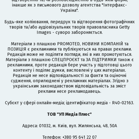
інакше як з письмового дозволу агентства "Інтерфакс-
Україна".
Будь-яке копіювання, передрук та відтворення фотографічних
творів та/або аудіовізуальних творів правовласника Getty
Images - суворо забороняється.
Матеріали з плашкою PROMOTED, НОВИНИ КОМПАНІЙ та
ПОЗИЦІЯ є рекламними та публікуються на правах реклами.
Редакція може не поділяти погляди, які в них промотуються.
Матеріали з плашкою СПЕЦПРОЄКТ та ЗА ПІДТРИМКИ також є
рекламними, проте редакція бере участь у підготовці цього
контенту і поділяє думки, висловлені у цих матеріалах.
Редакція не несе відповідальності за факти та оціночні
судження, оприлюднені у рекламних матеріалах. Згідно з
українським законодавством відповідальність за зміст
реклами несе рекламодавець.
Cубєкт у сфері онлайн-медіа; ідентифікатор медіа - R40-02163.
ТОВ "УП Медіа Плюс"
Адреса: 01032, м. Київ, вул. Жилянська, 48, 50А
Телефон: +380 95 641 22 07