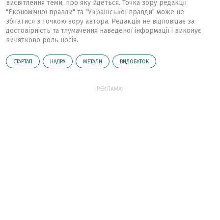
висвітлення теми, про яку йдеться. Точка зору редакції
"Економічної правди" та "Української правди" може не
збігатися з точкою зору автора. Редакція не відповідає за
достовірність та тлумачення наведеної інформації і виконує
винятково роль носія.
СТАРТАП
НАДРА
МЕТАЛИ
ВИДОБУТОК
РЕКЛАМА: