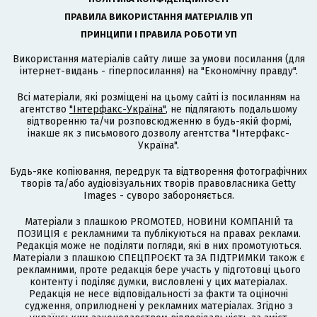
ПРАВИЛА ВИКОРИСТАННЯ МАТЕРІАЛІВ УП
ПРИНЦИПИ І ПРАВИЛА РОБОТИ УП
Використання матеріалів сайту лише за умови посилання (для
інтернет-видань - гіперпосилання) на "Економічну правду".
Всі матеріали, які розміщені на цьому сайті із посиланням на
агентство
"Інтерфакс-Україна"
, не підлягають подальшому
відтворенню та/чи розповсюдженню в будь-якій формі,
інакше як з письмового дозволу агентства "Інтерфакс-
Україна".
Будь-яке копіювання, передрук та відтворення фотографічних
творів та/або аудіовізуальних творів правовласника Getty
Images - суворо забороняється.
Матеріали з плашкою PROMOTED, НОВИНИ КОМПАНІЙ та
ПОЗИЦІЯ є рекламними та публікуються на правах реклами.
Редакція може не поділяти погляди, які в них промотуються.
Матеріали з плашкою СПЕЦПРОЄКТ та ЗА ПІДТРИМКИ також є
рекламними, проте редакція бере участь у підготовці цього
контенту і поділяє думки, висловлені у цих матеріалах.
Редакція не несе відповідальності за факти та оціночні
судження, оприлюднені у рекламних матеріалах. Згідно з