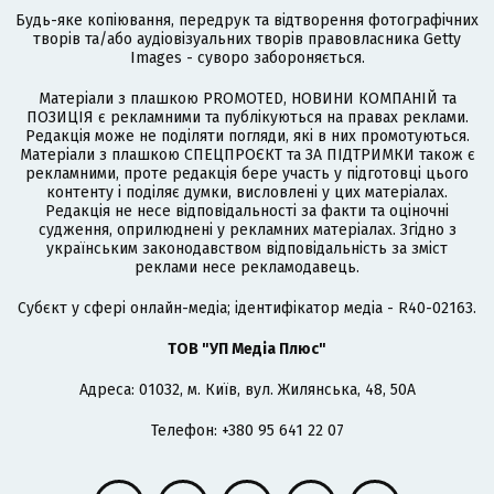
Будь-яке копіювання, передрук та відтворення фотографічних
творів та/або аудіовізуальних творів правовласника Getty
Images - суворо забороняється.
Матеріали з плашкою PROMOTED, НОВИНИ КОМПАНІЙ та
ПОЗИЦІЯ є рекламними та публікуються на правах реклами.
Редакція може не поділяти погляди, які в них промотуються.
Матеріали з плашкою СПЕЦПРОЄКТ та ЗА ПІДТРИМКИ також є
рекламними, проте редакція бере участь у підготовці цього
контенту і поділяє думки, висловлені у цих матеріалах.
Редакція не несе відповідальності за факти та оціночні
судження, оприлюднені у рекламних матеріалах. Згідно з
українським законодавством відповідальність за зміст
реклами несе рекламодавець.
Cубєкт у сфері онлайн-медіа; ідентифікатор медіа - R40-02163.
ТОВ "УП Медіа Плюс"
Адреса: 01032, м. Київ, вул. Жилянська, 48, 50А
Телефон: +380 95 641 22 07