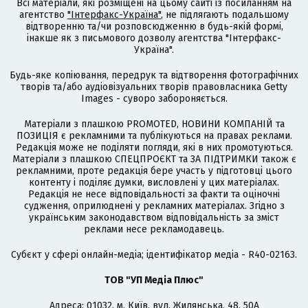
Всі матеріали, які розміщені на цьому сайті із посиланням на
агентство
"Інтерфакс-Україна"
, не підлягають подальшому
відтворенню та/чи розповсюдженню в будь-якій формі,
інакше як з письмового дозволу агентства "Інтерфакс-
Україна".
Будь-яке копіювання, передрук та відтворення фотографічних
творів та/або аудіовізуальних творів правовласника Getty
Images - суворо забороняється.
Матеріали з плашкою PROMOTED, НОВИНИ КОМПАНІЙ та
ПОЗИЦІЯ є рекламними та публікуються на правах реклами.
Редакція може не поділяти погляди, які в них промотуються.
Матеріали з плашкою СПЕЦПРОЄКТ та ЗА ПІДТРИМКИ також є
рекламними, проте редакція бере участь у підготовці цього
контенту і поділяє думки, висловлені у цих матеріалах.
Редакція не несе відповідальності за факти та оціночні
судження, оприлюднені у рекламних матеріалах. Згідно з
українським законодавством відповідальність за зміст
реклами несе рекламодавець.
Cубєкт у сфері онлайн-медіа; ідентифікатор медіа - R40-02163.
ТОВ "УП Медіа Плюс"
Адреса: 01032, м. Київ, вул. Жилянська, 48, 50А