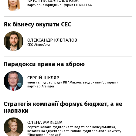
КРІСТІНА ШАПОВАЛОВА
партнерка юридичної фірми ETERNA LAW
Як бізнесу окупити СЕС
ОЛЕКСАНДР КЛЕПАЛОВ
СЕО Atmosfera
Парадокси права на зброю
СЕРГІЙ ШКЛЯР
член наглядової ради КП "Миколаївводоканал", старший
партнер Arzinger
Стратегія компанії формує бюджет, а не
навпаки
ОЛЕНА МАКЕЄВА
сертифікована аудиторка та податкова консультантка,
незалежна директорка та голова аудиторського комітету
"Прозорро.Продажі"