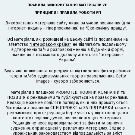
ПРАВИЛА ВИКОРИСТАННЯ МАТЕРІАЛІВ УП
ПРИНЦИПИ І ПРАВИЛА РОБОТИ УП
Використання матеріалів сайту лише за умови посилання (для
інтернет-видань - гіперпосилання) на "Економічну правду".
Всі матеріали, які розміщені на цьому сайті із посиланням на
агентство
"Інтерфакс-Україна"
, не підлягають подальшому
відтворенню та/чи розповсюдженню в будь-якій формі,
інакше як з письмового дозволу агентства "Інтерфакс-
Україна".
Будь-яке копіювання, передрук та відтворення фотографічних
творів та/або аудіовізуальних творів правовласника Getty
Images - суворо забороняється.
Матеріали з плашкою PROMOTED, НОВИНИ КОМПАНІЙ та
ПОЗИЦІЯ є рекламними та публікуються на правах реклами.
Редакція може не поділяти погляди, які в них промотуються.
Матеріали з плашкою СПЕЦПРОЄКТ та ЗА ПІДТРИМКИ також є
рекламними, проте редакція бере участь у підготовці цього
контенту і поділяє думки, висловлені у цих матеріалах.
Редакція не несе відповідальності за факти та оціночні
судження, оприлюднені у рекламних матеріалах. Згідно з
українським законодавством відповідальність за зміст