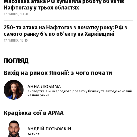
Масована атака РФ зупинила роботу об'єктів
Нафтогазу у трьох областях
17 ЛИПНЯ, 18:50
250-та атака на Нафтогаз з початку року: РФ з
самого ранку б'є по об’єкту на Харківщині
17 ЛИПНЯ, 12:15
ПОГЛЯД
Вихід на ринок Японії: з чого почати
АННА ЛЮБИМА
експертка з міжнародного розвитку бізнесу та виходу компаній
на нові ринки
Крадіжка сої в АРМА
АНДРІЙ ПОТЬОМКІН
адвокат