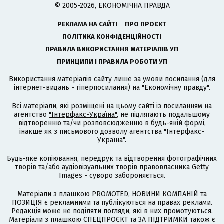
© 2005-2026, ЕКОНОМІЧНА ПРАВДА
РЕКЛАМА НА САЙТІ
ПРО ПРОЄКТ
ПОЛІТИКА КОНФІДЕНЦІЙНОСТІ
ПРАВИЛА ВИКОРИСТАННЯ МАТЕРІАЛІВ УП
ПРИНЦИПИ І ПРАВИЛА РОБОТИ УП
Використання матеріалів сайту лише за умови посилання (для
інтернет-видань - гіперпосилання) на "Економічну правду".
Всі матеріали, які розміщені на цьому сайті із посиланням на
агентство
"Інтерфакс-Україна"
, не підлягають подальшому
відтворенню та/чи розповсюдженню в будь-якій формі,
інакше як з письмового дозволу агентства "Інтерфакс-
Україна".
Будь-яке копіювання, передрук та відтворення фотографічних
творів та/або аудіовізуальних творів правовласника Getty
Images - суворо забороняється.
Матеріали з плашкою PROMOTED, НОВИНИ КОМПАНІЙ та
ПОЗИЦІЯ є рекламними та публікуються на правах реклами.
Редакція може не поділяти погляди, які в них промотуються.
Матеріали з плашкою СПЕЦПРОЄКТ та ЗА ПІДТРИМКИ також є