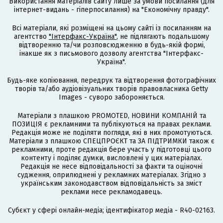
Використання матеріалів сайту лише за умови посилання (для
інтернет-видань - гіперпосилання) на "Економічну правду".
Всі матеріали, які розміщені на цьому сайті із посиланням на
агентство
"Інтерфакс-Україна"
, не підлягають подальшому
відтворенню та/чи розповсюдженню в будь-якій формі,
інакше як з письмового дозволу агентства "Інтерфакс-
Україна".
Будь-яке копіювання, передрук та відтворення фотографічних
творів та/або аудіовізуальних творів правовласника Getty
Images - суворо забороняється.
Матеріали з плашкою PROMOTED, НОВИНИ КОМПАНІЙ та
ПОЗИЦІЯ є рекламними та публікуються на правах реклами.
Редакція може не поділяти погляди, які в них промотуються.
Матеріали з плашкою СПЕЦПРОЄКТ та ЗА ПІДТРИМКИ також є
рекламними, проте редакція бере участь у підготовці цього
контенту і поділяє думки, висловлені у цих матеріалах.
Редакція не несе відповідальності за факти та оціночні
судження, оприлюднені у рекламних матеріалах. Згідно з
українським законодавством відповідальність за зміст
реклами несе рекламодавець.
Cубєкт у сфері онлайн-медіа; ідентифікатор медіа - R40-02163.