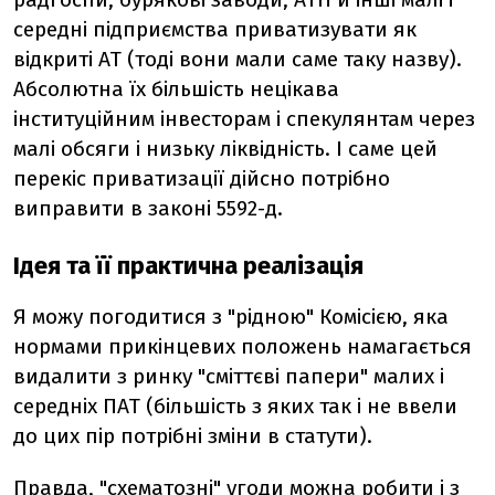
середні підприємства приватизувати як
відкриті АТ (тоді вони мали саме таку назву).
Абсолютна їх більшість нецікава
інституційним інвесторам і спекулянтам через
малі обсяги і низьку ліквідність. І саме цей
перекіс приватизації дійсно потрібно
виправити в законі 5592-д.
Ідея та її практична реалізація
Я можу погодитися з "рідною" Комісією, яка
нормами прикінцевих положень намагається
видалити з ринку "сміттєві папери" малих і
середніх ПАТ (більшість з яких так і не ввели
до цих пір потрібні зміни в статути).
Правда, "схематозні" угоди можна робити і з