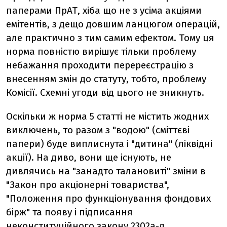
паперами ПрАТ, хіба що не з усіма акціями
емітентів, з дещо довшим ланцюгом операцій,
але практично з тим самим ефектом. Тому ця
норма повністю вирішує тільки проблему
небажання проходити перереєстрацію з
внесенням змін до статуту, тобто, проблему
Комісії. Схемні угоди від цього не зникнуть.
Оскільки ж норма 5 статті не містить жодних
виключень, то разом з "водою" (сміттєві
папери) буде виплиснута і "дитина" (ліквідні
акції). На диво, вони ще існують, не
дивлячись на "занадто талановиті" зміни в
"Закон про акціонерні товариства",
"Положення про функціонування фондових
бірж" та появу і підписання
неконституційного закону 2302а-д.