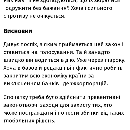
них навіть не здогадуються, що їх зібрались
"одружити без бажання". Хоча і сильного
спротиву не очікується.
Висновки
Дивує поспіх, з яким приймається цей закон і
ставиться на голосування. Та й занадто
швидко він водиться в дію. Уже через півроку.
Хоча в базовій редакції він фактично робить
закритим всю економіку країни за
виключенням банків і держкорпорацій.
Спочатку треба було здійснити превентивні
законотворчі заходи для захисту тих, хто
може постраждати і понести збитки від таких
глобальних рішень.