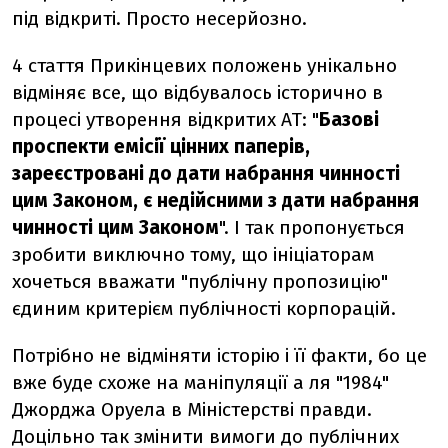
під відкриті. Просто несерйозно.
4 стаття Прикінцевих положень унікально
відміняє все, що відбувалось історично в
процесі утворення відкритих АТ: "
Базові
проспекти емісії цінних паперів,
зареєстровані до дати набрання чинності
цим Законом, є недійсними з дати набрання
чинності цим Законом
". І так пропонується
зробити виключно тому, що ініціаторам
хочеться вважати "публічну пропозицію"
єдиним критерієм публічності корпорацій.
Потрібно не відміняти історію і її факти, бо це
вже буде схоже на маніпуляції а ля "1984"
Джорджа Оруела в Міністерстві правди.
Доцільно так змінити вимоги до публічних