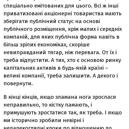
спеціально емітованих для цього. Всі ж інші
приватизовані акціонерні товариства мають
зберігати публічний статус на основі
публічного розміщення, крім малих і середніх
компаній, для яких публічна форма навіть в
більш зрілих економіках, скоріше
невиправданий тягар, ніж перевага. От їх і
треба відпустити. А тих, хто є основою ринку
капітальних активів в будь-якій країні –
великі компанії, треба залишити. А декого і
повернути.
В кінці кінців, якщо зламана нога зрослася
неправильно, то кістку ламають, і
примушують зростатися так, як треба. І якщо
ми історично зробили невірні і
недалекоглядні кроки по відношенню до