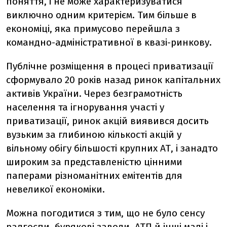
поняття, і не може характеризуватися
виключно одним критерієм. Тим більше в
економіці, яка примусово перейшла з
командно-адміністративної в квазі-ринкову.
Публічне розміщення в процесі приватизації
сформувало 20 років назад ринок капітальних
активів України. Через безграмотність
населення та ігнорування участі у
приватизації, ринок акцій виявився досить
вузьким за глибиною кількості акцій у
вільному обігу більшості крупних АТ, і занадто
широким за представленістю цінними
паперами різноманітних емітентів для
невеликої економіки.
Можна погодитися з тим, що не було сенсу
радгоспи, бурякові заводи, АТП й інші малі і