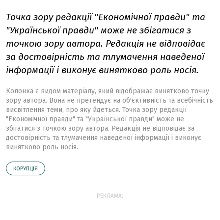
Точка зору редакції "Економічної правди" та
"Української правди" може не збігатися з
точкою зору автора. Редакція не відповідає
за достовірність та тлумачення наведеної
інформації і виконує винятково роль носія.
Колонка є видом матеріалу, який відображає винятково точку
зору автора. Вона не претендує на об'єктивність та всебічність
висвітлення теми, про яку йдеться. Точка зору редакції
"Економічної правди" та "Української правди" може не
збігатися з точкою зору автора. Редакція не відповідає за
достовірність та тлумачення наведеної інформації і виконує
винятково роль носія.
КОРУПЦІЯ
РЕКЛАМА: