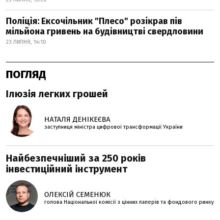
Поліція: Ексочільник "Плесо" розікрав пів
мільйона гривень на будівництві свердловини
23 ЛИПНЯ, 14:10
ПОГЛЯД
Ілюзія легких грошей
НАТАЛЯ ДЕНІКЕЄВА
заступниця міністра цифрової трансформації України
Найбезпечніший за 250 років
інвестиційний інструмент
ОЛЕКСІЙ СЕМЕНЮК
голова Національної комісії з цінних паперів та фондового ринку