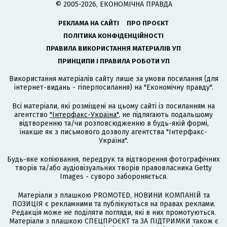
© 2005-2026, ЕКОНОМІЧНА ПРАВДА
РЕКЛАМА НА САЙТІ
ПРО ПРОЄКТ
ПОЛІТИКА КОНФІДЕНЦІЙНОСТІ
ПРАВИЛА ВИКОРИСТАННЯ МАТЕРІАЛІВ УП
ПРИНЦИПИ І ПРАВИЛА РОБОТИ УП
Використання матеріалів сайту лише за умови посилання (для
інтернет-видань - гіперпосилання) на "Економічну правду".
Всі матеріали, які розміщені на цьому сайті із посиланням на
агентство
"Інтерфакс-Україна"
, не підлягають подальшому
відтворенню та/чи розповсюдженню в будь-якій формі,
інакше як з письмового дозволу агентства "Інтерфакс-
Україна".
Будь-яке копіювання, передрук та відтворення фотографічних
творів та/або аудіовізуальних творів правовласника Getty
Images - суворо забороняється.
Матеріали з плашкою PROMOTED, НОВИНИ КОМПАНІЙ та
ПОЗИЦІЯ є рекламними та публікуються на правах реклами.
Редакція може не поділяти погляди, які в них промотуються.
Матеріали з плашкою СПЕЦПРОЄКТ та ЗА ПІДТРИМКИ також є