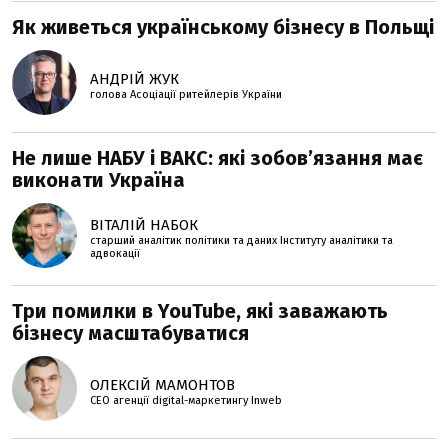
Як живеться українському бізнесу в Польщі
АНДРІЙ ЖУК
голова Асоціації ритейлерів України
Не лише НАБУ і ВАКС: які зобов’язання має
виконати Україна
ВІТАЛІЙ НАБОК
старший аналітик політики та даних Інституту аналітики та
адвокації
Три помилки в YouTube, які заважають
бізнесу масштабуватися
ОЛЕКСІЙ МАМОНТОВ
CEO агенції digital-маркетингу Inweb