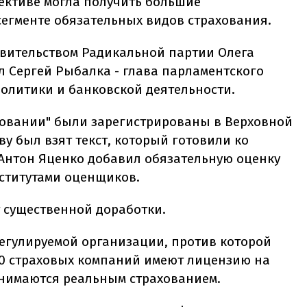
пективе могла получить большие
сегменте обязательных видов страхования.
овительством Радикальной партии Олега
л Сергей Рыбалка - глава парламентского
олитики и банковской деятельности.
ховании" были зарегистрированы в Верховной
ову был взят текст, который готовили ко
т Антон Яценко добавил обязательную оценку
ститутами оценщиков.
т существенной доработки.
регулируемой организации, против которой
00 страховых компаний имеют лицензию на
занимаются реальным страхованием.