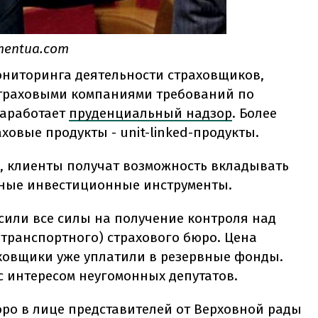
mentua.com
ониторинга деятельности страховщиков,
страховыми компаниями требований по
заработает
пруденциальный надзор
. Более
ховые продукты - unit-linked-продукты.
, клиенты получат возможность вкладывать
дные инвестиционные инструменты.
сили все силы на получение контроля над
транспортного) страхового бюро. Цена
аховщики уже уплатили в резервные фонды.
 с интересом неугомонных депутатов.
ро в лице представителей от Верховной рады