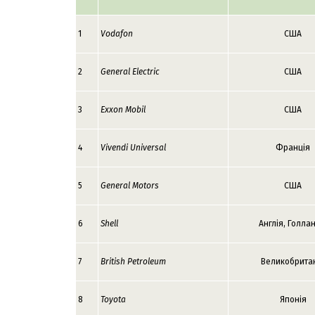
1
Vodafon
США
2
General Electric
США
3
Exxon Mobil
США
4
Vivendi Universal
Франція
5
General Motors
США
6
Shell
Англія, Голла
7
British Petroleum
Великобрита
8
Toyota
Японія