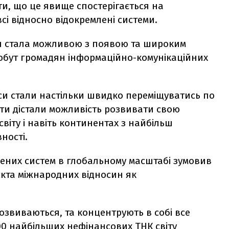
и, що це явище спостерігається на
сі відносно відокремлені системи.
ія стала можливою з появою та широким
обут громадян інформаційно-комунікаційних
рси стали настільки швидко переміщуватись по
єкти дістали можливість розвивати свою
світу і навіть континентах з найбільш
ності.
лених систем в глобальному масштабі зумовив
єкта міжнародних відносин як
озвиваються, та концентрують в собі все
100 найбільших нефінансових ТНК світу