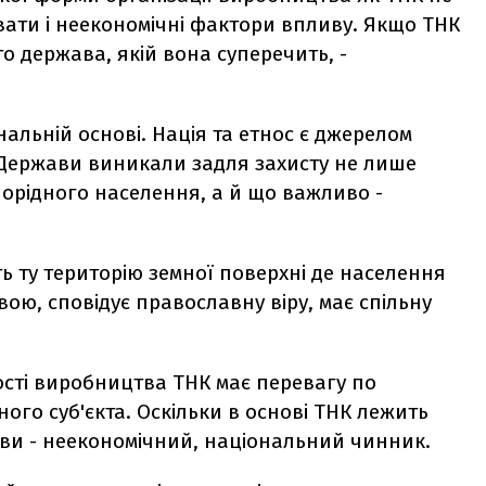
увати і неекономічні фактори впливу. Якщо ТНК
то держава, якій вона суперечить, -
нальній основі. Нація та етнос є джерелом
 Держави виникали задля захисту не лише
норідного населення, а й що важливо -
ь ту територію земної поверхні де населення
ю, сповідує православну віру, має спільну
ості виробництва ТНК має перевагу по
го суб'єкта. Оскільки в основі ТНК лежить
ави - неекономічний, національний чинник.