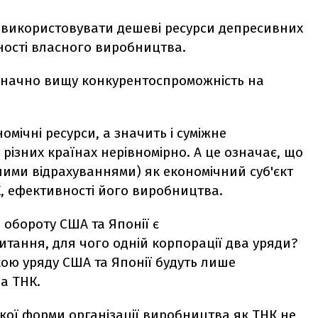
 використовувати дешеві ресурси депресивних
ності власного виробництва.
 значно вищу конкурентоспроможність на
омічні ресурси, а значить і суміжне
різних країнах нерівномірно. А це означає, що
шими відрахуваннями) як економічний суб'єкт
К, ефективності його виробництва.
обороту США та Японії є
тання, для чого одній корпорації два уряди?
кою уряду США та Японії будуть лише
а ТНК.
акої форми організації виробництва як ТНК не