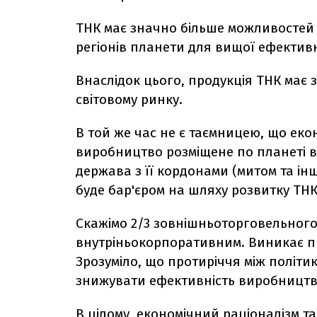
ТНК має значно більше можливостей
регіонів планети для вищої ефектив
Внаслідок цього, продукція ТНК має
світовому ринку.
В той же час не є таємницею, що екон
виробництво розміщене по планеті в 
держава з її кордонами (митом та ін
буде бар'єром на шляху розвитку ТН
Скажімо 2/3 зовнішньоторговельного 
внутріньокорпоративним. Виникає пи
Зрозуміло, що протиріччя між політи
знижувати ефективність виробництв
В цілому, економічний раціоналізм т