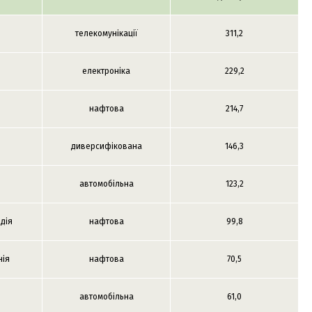
телекомунікації
311,2
електроніка
229,2
нафтова
214,7
диверсифікована
146,3
автомобільна
123,2
ндія
нафтова
99,8
нія
нафтова
70,5
автомобільна
61,0