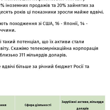
3% іноземних продажів та 20% зайнятих за
десять років ці показники зросли майже вдвічі.
ть походження зі США, 16 - Японії, 14 -
меччини.
і такий потенціал, що їх активи стали
світу. Скажімо телекомунікаційна корпорація
лизько 311 мільярдів доларів.
 вдвічі більше за річний бюджет Росії та
Зарубіжні активи, мільярди
ання
Сфера діяльності
доларів