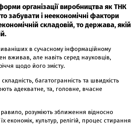
форми організації виробництва як ТНК
рто забувати і неекономічні фактори
економічній складовій, то держава, якій
й.
уживаніших в сучасному інформаційному
ен вживав, але навіть серед науковців,
річчя щодо його змісту.
 складність, багатогранність та швидкість
ють адекватне, та, головне, вчасне
 правило, розуміють зближення відносно
їх економік, культур, релігій, процес стирання