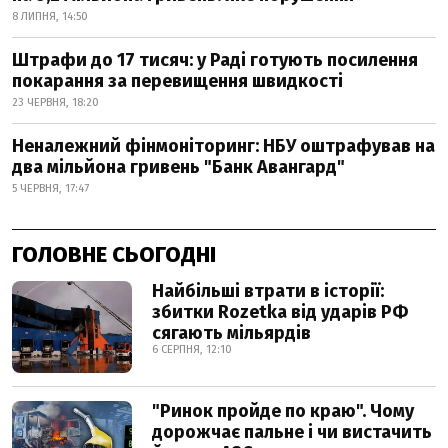
8 ЛИПНЯ, 14:50
Штрафи до 17 тисяч: у Раді готують посилення
покарання за перевищення швидкості
23 ЧЕРВНЯ, 18:20
Неналежний фінмоніторинг: НБУ оштрафував на
два мільйона гривень "Банк Авангард"
5 ЧЕРВНЯ, 17:47
ГОЛОВНЕ СЬОГОДНІ
Найбільші втрати в історії:
збитки Rozetka від ударів РФ
сягають мільярдів
6 СЕРПНЯ, 12:10
"Ринок пройде по краю". Чому
дорожчає пальне і чи вистачить