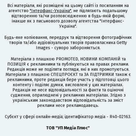
Всі матеріали, які розміщені на цьому сайті із посиланням на
агентство
"Інтерфакс-Україна"
, не підлягають подальшому
відтворенню та/чи розповсюдженню в будь-якій формі,
інакше як з письмового дозволу агентства "Інтерфакс-
Україна".
Будь-яке копіювання, передрук та відтворення фотографічних
творів та/або аудіовізуальних творів правовласника Getty
Images - суворо забороняється.
Матеріали з плашкою PROMOTED, НОВИНИ КОМПАНІЙ та
ПОЗИЦІЯ є рекламними та публікуються на правах реклами.
Редакція може не поділяти погляди, які в них промотуються.
Матеріали з плашкою СПЕЦПРОЄКТ та ЗА ПІДТРИМКИ також є
рекламними, проте редакція бере участь у підготовці цього
контенту і поділяє думки, висловлені у цих матеріалах.
Редакція не несе відповідальності за факти та оціночні
судження, оприлюднені у рекламних матеріалах. Згідно з
українським законодавством відповідальність за зміст
реклами несе рекламодавець.
Cубєкт у сфері онлайн-медіа; ідентифікатор медіа - R40-02163.
ТОВ "УП Медіа Плюс"