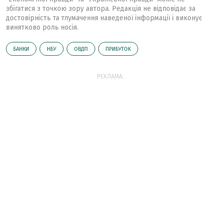
збігатися з точкою зору автора. Редакція не відповідає за
достовірність та тлумачення наведеної інформації і виконує
винятково роль носія.
БАНКИ
НБУ
ОВДП
ПРИБУТОК
РЕКЛАМА: