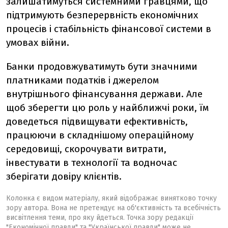
залишатимуться системними гравцями, що
підтримують безперервність економічних
процесів і стабільність фінансової системи в
умовах війни.
Банки продовжуватимуть бути значними
платниками податків і джерелом
внутрішнього фінансування держави. Але
щоб зберегти цю роль у найближчі роки, їм
доведеться підвищувати ефективність,
працюючи в складнішому операційному
середовищі, скорочувати витрати,
інвестувати в технології та водночас
зберігати довіру клієнтів.
Колонка є видом матеріалу, який відображає винятково точку
зору автора. Вона не претендує на об'єктивність та всебічність
висвітлення теми, про яку йдеться. Точка зору редакції
"Економічної правди" та "Української правди" може не