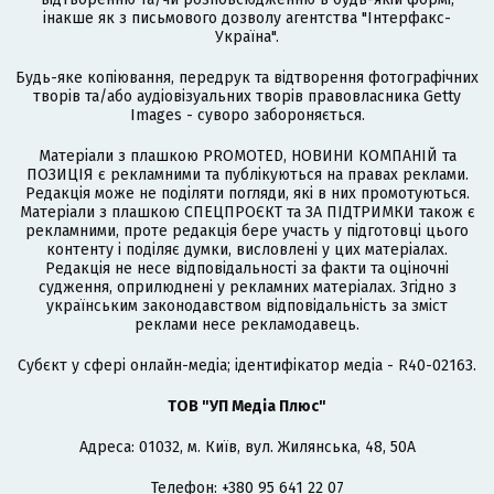
інакше як з письмового дозволу агентства "Інтерфакс-
Україна".
Будь-яке копіювання, передрук та відтворення фотографічних
творів та/або аудіовізуальних творів правовласника Getty
Images - суворо забороняється.
Матеріали з плашкою PROMOTED, НОВИНИ КОМПАНІЙ та
ПОЗИЦІЯ є рекламними та публікуються на правах реклами.
Редакція може не поділяти погляди, які в них промотуються.
Матеріали з плашкою СПЕЦПРОЄКТ та ЗА ПІДТРИМКИ також є
рекламними, проте редакція бере участь у підготовці цього
контенту і поділяє думки, висловлені у цих матеріалах.
Редакція не несе відповідальності за факти та оціночні
судження, оприлюднені у рекламних матеріалах. Згідно з
українським законодавством відповідальність за зміст
реклами несе рекламодавець.
Cубєкт у сфері онлайн-медіа; ідентифікатор медіа - R40-02163.
ТОВ "УП Медіа Плюс"
Адреса: 01032, м. Київ, вул. Жилянська, 48, 50А
Телефон: +380 95 641 22 07