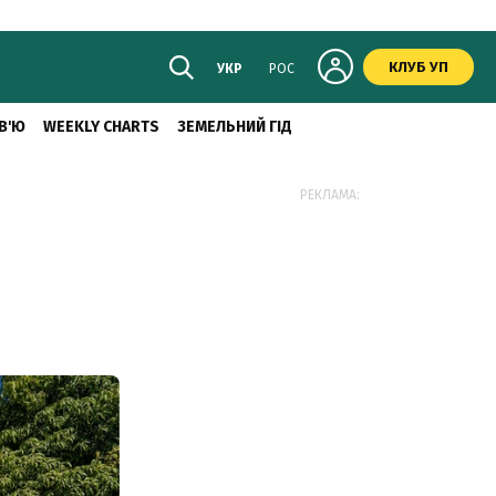
КЛУБ УП
УКР
РОС
В'Ю
WEEKLY CHARTS
ЗЕМЕЛЬНИЙ ГІД
РЕКЛАМА: