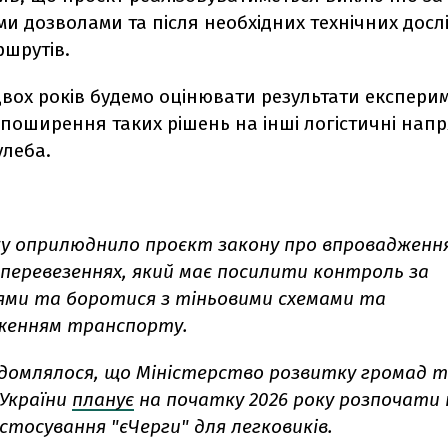
и дозволами та після необхідних технічних досл
ршрутів.
вох років будемо оцінювати результати експерим
поширення таких рішень на інші логістичні напр
улеба.
у оприлюднило проєкт закону про впровадження
 перевезеннях, який має посилити контроль за
ями та боротися з тіньовими схемами та
женням транспорту.
ідомлялося, що Міністерство розвитку громад 
України
планує
на початку 2026 року розпочати
стосування "єЧерги" для легковиків.