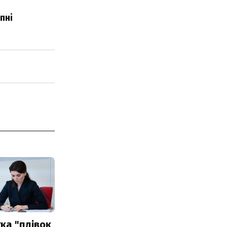
пні
ка "плівок