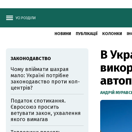
УСІ РОЗДІЛИ
НОВИНИ
ПУБЛІКАЦІЇ
КОЛОНКИ
ІН
В Укр
ЗАКОНОДАВСТВО
викор
Чому впіймати шахрая
мало: Україні потрібне
автоп
законодавство проти кол-
центрів?
АНДРІЙ МУРАВ
Податок спотикання.
Євросоюз просить
ветувати закон, ухвалення
якого вимагав