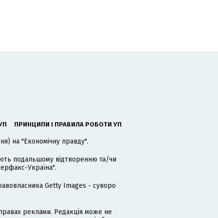
УП
ПРИНЦИПИ І ПРАВИЛА РОБОТИ УП
я) на "Економічну правду".
гають подальшому відтворенню та/чи
терфакс-Україна".
равовласника Getty Images - суворо
равах реклами. Редакція може не