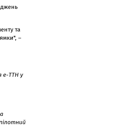
іджень
енту та
ямки", –
 е-ТТН у
та
 пілотний