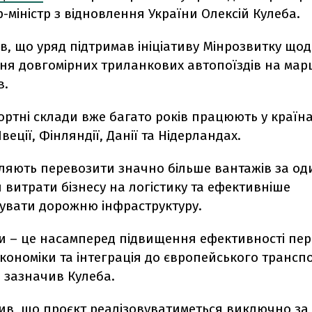
р-міністр з відновлення України Олексій Кулеба.
в, що уряд підтримав ініціативу Мінрозвитку що
ня довгомірних триланкових автопоїздів на марш
в.
ортні склади вже багато років працюють у країна
веції, Фінляндії, Данії та Нідерландах.
ляють перевозити значно більше вантажів за од
витрати бізнесу на логістику та ефективніше
увати дорожню інфраструктуру.
ни – це насамперед підвищення ефективності пер
кономіки та інтеграція до європейського трансп
– зазначив Кулеба.
сив, що проєкт реалізовуватиметься виключно за