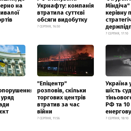
зерно на
Укрнафту: компанія
Міндіча"
ривалої
втратила суттєві
керівну 
ртів
обсяги видобутку
стратегі
держпід
7 СЕРПНЯ, 16:50
7 СЕРПНЯ, 17:10
а
"Епіцентр"
Україна 
опорушення
розповів, скільки
шість су
 уряд
торгових центрів
тіньовог
ади
втратив за час
РФ та 10
єкт
війни
енергову
7 СЕРПНЯ, 11:56
7 СЕРПНЯ, 18:10