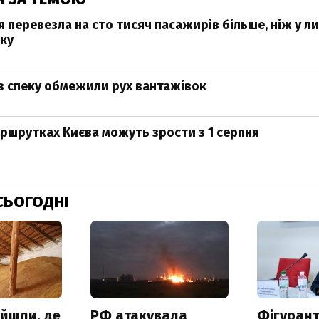
 перевезла на сто тисяч пасажирів більше, ніж у ли
ку
ез спеку обмежили рух вантажівок
ршрутках Києва можуть зрости з 1 серпня
СЬОГОДНІ
айшли, де
РФ атакувала
Фігурант