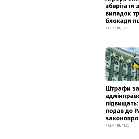
зберігати 
випадок т
блокади по
7 СЕРПНЯ, 14:00
Штрафи з
адмінправ
підвищать:
подав до Р
законопро
7 СЕРПНЯ, 11:23