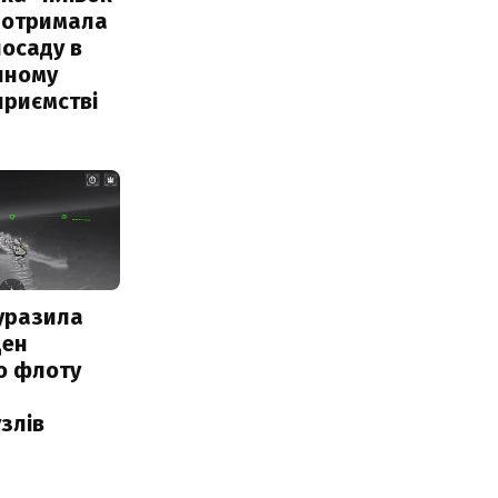
 отримала
посаду в
чному
приємстві
уразила
ден
о флоту
злів