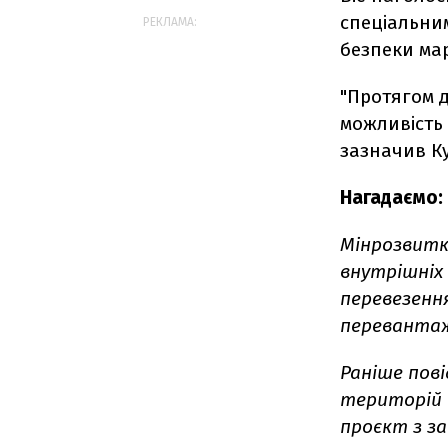
спеціальним
РЕКЛАМА:
безпеки ма
"Протягом д
можливість 
зазначив К
Нагадаємо:
Мінрозвитк
внутрішніх
перевезенн
переванта
Раніше пов
територій 
проєкт з за