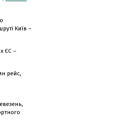
до
руті Київ –
х ЄС –
ин рейс,
евезень,
ортного