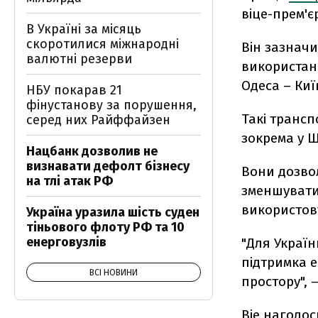
віце-прем'є
В Україні за місяць
скоротилися міжнародні
Він зазначи
валютні резерви
використан
Одеса – Киї
НБУ покарав 21
фінустанову за порушення,
Такі трансп
серед них Райффайзен
зокрема у Ш
Нацбанк дозволив не
визнавати дефолт бізнесу
Вони дозво
на тлі атак РФ
зменшувати 
використов
Україна уразила шість суден
тіньового флоту РФ та 10
енерговузлів
"Для Украї
підтримка е
ВСІ НОВИНИ
простору", 
Віе наголо