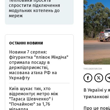
Тепловики просять
спростити підключення
модульних котелень до
мереж
ОСТАННІ НОВИНИ
Новини 7 серпня:
фігурантка "плівок Міндіча"
отримала посаду в
держпідприємстві,
THELOADSTAR.COM
масована атака РФ на
Укрнафту
Київ шукає тих, хто
В Україні у
відремонтує метро між
триланкові 
"Тараса Шевченко" і
"Почайною" за 1,76
Про це
пов
мільярда