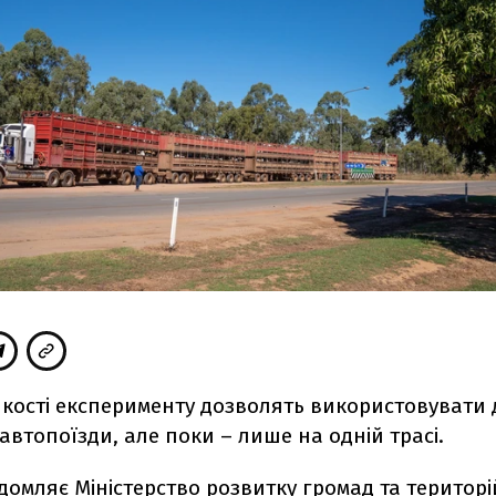
 якості експерименту дозволять використовувати 
автопоїзди, але поки – лише на одній трасі.
ідомляє
Міністерство розвитку громад та територі