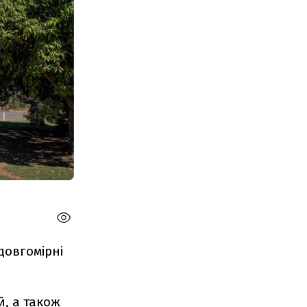
довгомірні
й,
а також