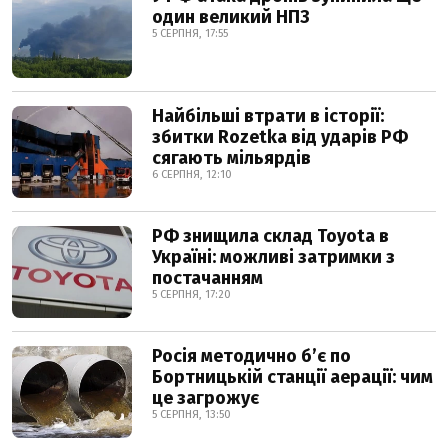
один великий НПЗ
5 СЕРПНЯ, 17:55
Найбільші втрати в історії:
збитки Rozetka від ударів РФ
сягають мільярдів
6 СЕРПНЯ, 12:10
РФ знищила склад Toyota в
Україні: можливі затримки з
постачанням
5 СЕРПНЯ, 17:20
Росія методично б’є по
Бортницькій станції аерації: чим
це загрожує
5 СЕРПНЯ, 13:50