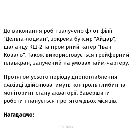
До виконання робіт залучено флот філії
"Дельта-лоцман", зокрема буксир "Айдар",
шаланду КШ-2 та промірний катер "Іван
Коваль". Також використовується грейферний
плавкран, залучений на умовах тайм-чартеру.
Протягом усього періоду днопоглиблення
фахівці здійснюватимуть контроль глибин та
моніторинг стану акваторії. Завершити
роботи планується протягом двох місяців.
Нагадаємо:
РЕКЛАМА: