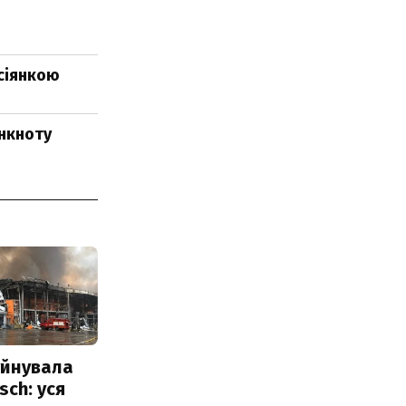
осіянкою
анкноту
уйнувала
sch: уся