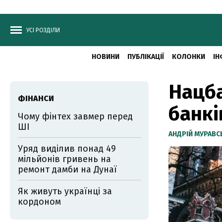
УСІ РОЗДІЛИ
НОВИНИ
ПУБЛІКАЦІЇ
КОЛОНКИ
ІН
Нацба
ФІНАНСИ
банкі
Чому фінтех завмер перед
ШІ
АНДРІЙ МУРАВ
Уряд виділив понад 49
мільйонів гривень на
ремонт дамби на Дунаї
Як живуть українці за
кордоном