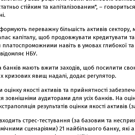
статньо стійким та капіталізованим", – говориться
і.
формують переважну більшість активів сектору,
апас капіталу, щоб продовжувати кредитувати та
 платоспроможними навіть в умовах глибокої та
овідомляє НБУ.
 банків мають вжити заходів, щоб посилити свою
х кризових явищ надалі, додає регулятор.
и оцінку якості активів та прийнятності забезпеч
 зовнішніми аудиторами для усіх банків. На оці
страполяція результатів оцінки якості активів (з
входить стрес-тестування (за базовим та неспр
мічними сценаріями) 21 найбільшого банку, які 