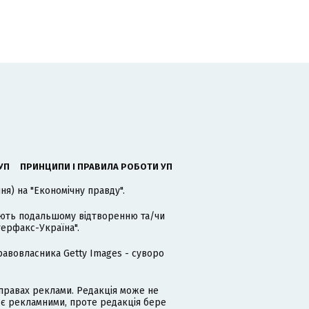
УП
ПРИНЦИПИ І ПРАВИЛА РОБОТИ УП
я) на "Економічну правду".
гають подальшому відтворенню та/чи
терфакс-Україна".
равовласника Getty Images - суворо
равах реклами. Редакція може не
 є рекламними, проте редакція бере