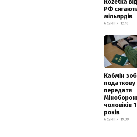
Rozetka від
РФ сягают
мільярдів
6 СЕРПНЯ, 12:10
Кабмін зоб
податкову
передати
Міноборон
чоловіків 
років
6 СЕРПНЯ, 19:39