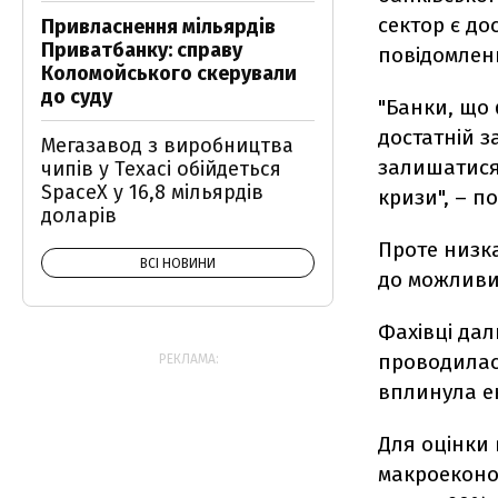
сектор є до
Привласнення мільярдів
Приватбанку: справу
повідомленн
Коломойського скерували
до суду
"Банки, що 
достатній з
Мегазавод з виробництва
залишатися
чипів у Техасі обійдеться
SpaceX у 16,8 мільярдів
кризи", – п
доларів
Проте низка
ВСІ НОВИНИ
до можливи
Фахівці дал
проводилася
РЕКЛАМА:
вплинула ек
Для оцінки 
макроеконо