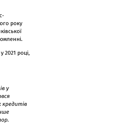
с-
ого року
ківської
домленні.
у 2021 році,
в у
ався
 кредитів
енше
тор.