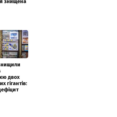
ія знищена
 знищили
з
єю двох
х гігантів:
дефіцит