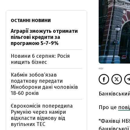
ОСТАННІ НОВИНИ
Аграрії зможуть отримати
пільгові кредити за
програмою 5-7-9%
Новини 6 серпня: Росія
нищить бізнес
НБУ
Кабмін зобовʼязав
податкову передати
Міноборони дані чоловіків
18-60 років
Банківський
Єврокомісія попередила
Про це
пов
Румунію через наміри
відкласти відмову від
"Фахівці НБ
вугільних ТЕС
банківської