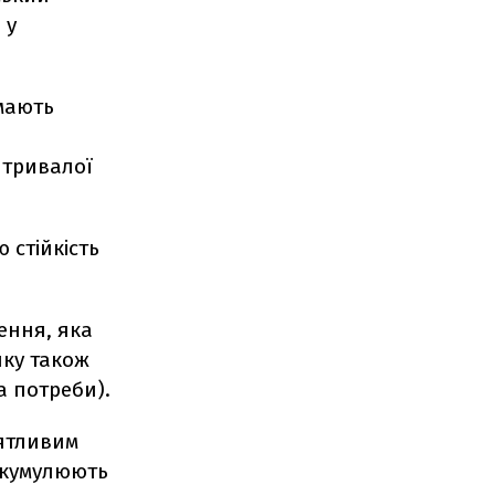
 у
 мають
 тривалої
 стійкість
ення, яка
нку також
а потреби).
иятливим
акумулюють