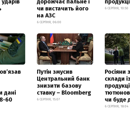
 ударів
дорожчає пальне і
продукц
ь
чи вистачить його
6 СЕРПНЯ, 10:50
на АЗС
6 СЕРПНЯ, 06:00
овʼязав
Путін змусив
Росіяни
Центральний банк
склади і
знизити базову
продукці
и дані
ставку – Bloomberg
тютюнови
18-60
чи буде 
6 СЕРПНЯ, 15:07
6 СЕРПНЯ, 18:04