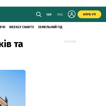
КЛУБ УП
УКР
РОС
В'Ю
WEEKLY CHARTS
ЗЕМЕЛЬНИЙ ГІД
ків та
РЕКЛАМА: