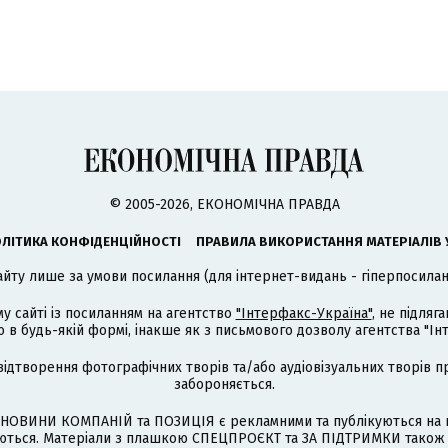
© 2005-2026, ЕКОНОМІЧНА ПРАВДА
ЛІТИКА КОНФІДЕНЦІЙНОСТІ
ПРАВИЛА ВИКОРИСТАННЯ МАТЕРІАЛІВ 
айту лише за умови посилання (для інтернет-видань - гіперпосиланн
му сайті із посиланням на агентство
"Інтерфакс-Україна"
, не підля
 будь-якій формі, інакше як з письмового дозволу агентства "Ін
відтворення фотографічних творів та/або аудіовізуальних творів п
забороняється.
НОВИНИ КОМПАНІЙ та ПОЗИЦІЯ є рекламними та публікуються на п
туються. Матеріали з плашкою СПЕЦПРОЄКТ та ЗА ПІДТРИМКИ також