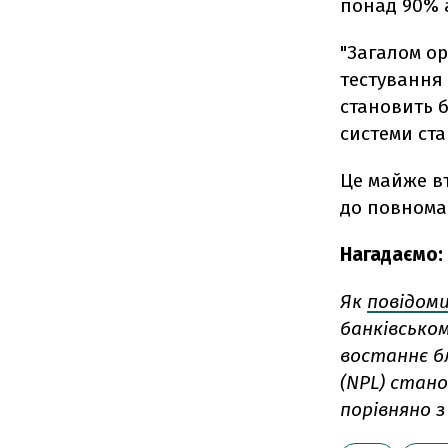
понад 90% а
"Загалом ор
тестування
становить б
системи ста
Це майже вт
до повнома
Нагадаємо:
Як
повідом
банківськом
востаннє б
(NPL) станом
порівняно з