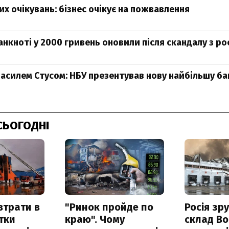
их очікувань: бізнес очікує на пожвавлення
нкноті у 2000 гривень оновили після скандалу з р
 Василем Стусом: НБУ презентував нову найбільшу б
СЬОГОДНІ
втрати в
"Ринок пройде по
Росія зр
итки
краю". Чому
склад Bo