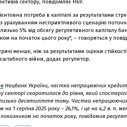
ктивів сектору, повідомляє НБУ.
ієнтовна потреба в капіталі за результатами стре
 з урахуванням несприятливого сценарію поточн
лизько 5% від обсягу регулятивного капіталу бан
ном на початок цього року", – говориться у пові
ричі менше, ніж за результатами оцінки стійкості 
сштабного війни, додає регулятор.
ив
Нацбанк України, частка непрацюючих кредиті
у секторі скоротилася до рівня, який спостеріг
лизько десятиліття тому. Частка непрацюючих
 на 1 серпня 2025 року – 26,1%, і це на 4,2 в. п. м
 показником на початок року, повідомив регуля