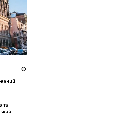
зований.
в та
ський