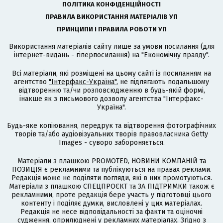
ПОЛІТИКА КОНФІДЕНЦІЙНОСТІ
ПРАВИЛА ВИКОРИСТАННЯ МАТЕРІАЛІВ УП
ПРИНЦИПИ І ПРАВИЛА РОБОТИ УП
Використання матеріалів сайту лише за умови посилання (для
інтернет-видань - гіперпосилання) на "Економічну правду".
Всі матеріали, які розміщені на цьому сайті із посиланням на
агентство
"Інтерфакс-Україна"
, не підлягають подальшому
відтворенню та/чи розповсюдженню в будь-якій формі,
інакше як з письмового дозволу агентства "Інтерфакс-
Україна".
Будь-яке копіювання, передрук та відтворення фотографічних
творів та/або аудіовізуальних творів правовласника Getty
Images - суворо забороняється.
Матеріали з плашкою PROMOTED, НОВИНИ КОМПАНІЙ та
ПОЗИЦІЯ є рекламними та публікуються на правах реклами.
Редакція може не поділяти погляди, які в них промотуються.
Матеріали з плашкою СПЕЦПРОЄКТ та ЗА ПІДТРИМКИ також є
рекламними, проте редакція бере участь у підготовці цього
контенту і поділяє думки, висловлені у цих матеріалах.
Редакція не несе відповідальності за факти та оціночні
судження, оприлюднені у рекламних матеріалах. Згідно з