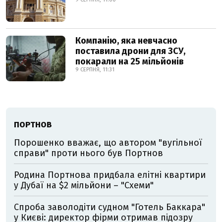
Компанію, яка невчасно
поставила дрони для ЗСУ,
покарали на 25 мільйонів
9 СЕРПНЯ, 11:31
ПОРТНОВ
Порошенко вважає, що автором "вугільної
справи" проти нього був Портнов
Родина Портнова придбала елітні квартири
у Дубаї на $2 мільйони – "Схеми"
Спроба заволодіти судном "Готель Баккара"
у Києві: директор фірми отримав підозру