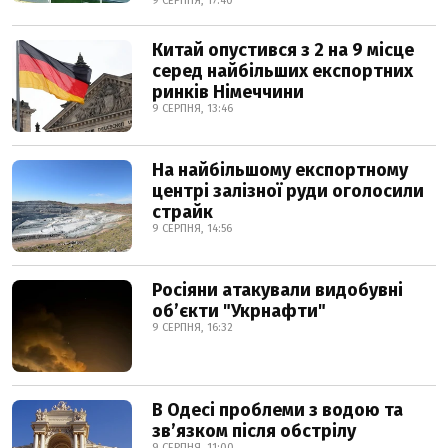
9 СЕРПНЯ, 17:40
Китай опустився з 2 на 9 місце
серед найбільших експортних
ринків Німеччини
9 СЕРПНЯ, 13:46
На найбільшому експортному
центрі залізної руди оголосили
страйк
9 СЕРПНЯ, 14:56
Росіяни атакували видобувні
обʼєкти "Укрнафти"
9 СЕРПНЯ, 16:32
В Одесі проблеми з водою та
звʼязком після обстрілу
9 СЕРПНЯ, 11:00