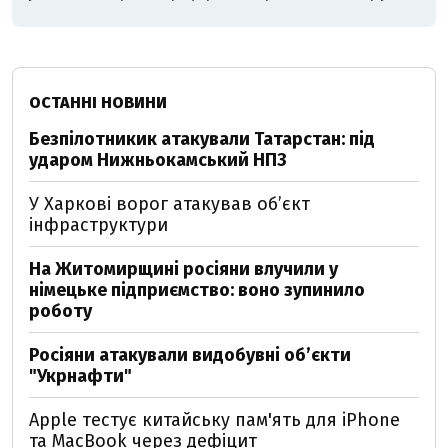
ОСТАННІ НОВИНИ
Безпілотникик атакували Татарстан: під
ударом Нижньокамський НПЗ
У Харкові ворог атакував обʼєкт
інфраструктури
На Житомирщині росіяни влучили у
німецьке підприємство: воно зупинило
роботу
Росіяни атакували видобувні обʼєкти
"Укрнафти"
Apple тестує китайську пам'ять для iPhone
та MacBook через дефіцит