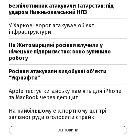
Безпілотникик атакували Татарстан: під
ударом Нижньокамський НПЗ
У Харкові ворог атакував обʼєкт
інфраструктури
На Житомирщині росіяни влучили у
німецьке підприємство: воно зупинило
роботу
Росіяни атакували видобувні обʼєкти
"Укрнафти"
Apple тестує китайську пам'ять для iPhone
та MacBook через дефіцит
На найбільшому експортному центрі
залізної руди оголосили страйк
ВСІ НОВИНИ