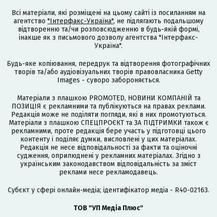
Всі матеріали, які розміщені на цьому сайті із посиланням на
агентство
"Інтерфакс-Україна"
, не підлягають подальшому
відтворенню та/чи розповсюдженню в будь-якій формі,
інакше як з письмового дозволу агентства "Інтерфакс-
Україна".
Будь-яке копіювання, передрук та відтворення фотографічних
творів та/або аудіовізуальних творів правовласника Getty
Images - суворо забороняється.
Матеріали з плашкою PROMOTED, НОВИНИ КОМПАНІЙ та
ПОЗИЦІЯ є рекламними та публікуються на правах реклами.
Редакція може не поділяти погляди, які в них промотуються.
Матеріали з плашкою СПЕЦПРОЄКТ та ЗА ПІДТРИМКИ також є
рекламними, проте редакція бере участь у підготовці цього
контенту і поділяє думки, висловлені у цих матеріалах.
Редакція не несе відповідальності за факти та оціночні
судження, оприлюднені у рекламних матеріалах. Згідно з
українським законодавством відповідальність за зміст
реклами несе рекламодавець.
Cубєкт у сфері онлайн-медіа; ідентифікатор медіа - R40-02163.
ТОВ "УП Медіа Плюс"