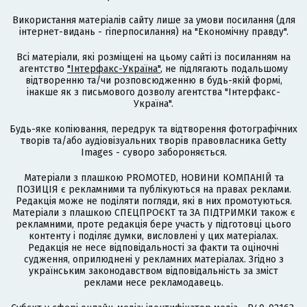
Використання матеріалів сайту лише за умови посилання (для
інтернет-видань - гіперпосилання) на "Економічну правду".
Всі матеріали, які розміщені на цьому сайті із посиланням на
агентство
"Інтерфакс-Україна"
, не підлягають подальшому
відтворенню та/чи розповсюдженню в будь-якій формі,
інакше як з письмового дозволу агентства "Інтерфакс-
Україна".
Будь-яке копіювання, передрук та відтворення фотографічних
творів та/або аудіовізуальних творів правовласника Getty
Images - суворо забороняється.
Матеріали з плашкою PROMOTED, НОВИНИ КОМПАНІЙ та
ПОЗИЦІЯ є рекламними та публікуються на правах реклами.
Редакція може не поділяти погляди, які в них промотуються.
Матеріали з плашкою СПЕЦПРОЄКТ та ЗА ПІДТРИМКИ також є
рекламними, проте редакція бере участь у підготовці цього
контенту і поділяє думки, висловлені у цих матеріалах.
Редакція не несе відповідальності за факти та оціночні
судження, оприлюднені у рекламних матеріалах. Згідно з
українським законодавством відповідальність за зміст
реклами несе рекламодавець.