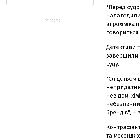
"Перед судо
налагодили
РЕКЛАМА:
агрохімікат
говориться 
Детективи т
завершили 
суду.
"Слідством 
непридатни
невідомі хім
небезпечний
брендів", –
Контрафакт
та месендж