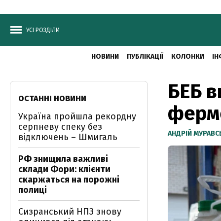
УСІ РОЗДІЛИ
НОВИНИ
ПУБЛІКАЦІЇ
КОЛОНКИ
ІН
БЕБ 
ОСТАННІ НОВИНИ
ферме
Україна пройшла рекордну
серпневу спеку без
АНДРІЙ МУРАВ
відключень – Шмигаль
РФ знищила важливі
склади Фори: клієнти
скаржаться на порожні
полиці
Сизранський НПЗ знову