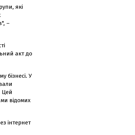
упи, які
х
", –
ті
ьний акт до
у бізнесі. У
вали
. Цей
ами відомих
ез інтернет