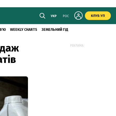
КЛУБ УП
УКР
РОС
В'Ю
WEEKLY CHARTS
ЗЕМЕЛЬНИЙ ГІД
одаж
РЕКЛАМА:
атів