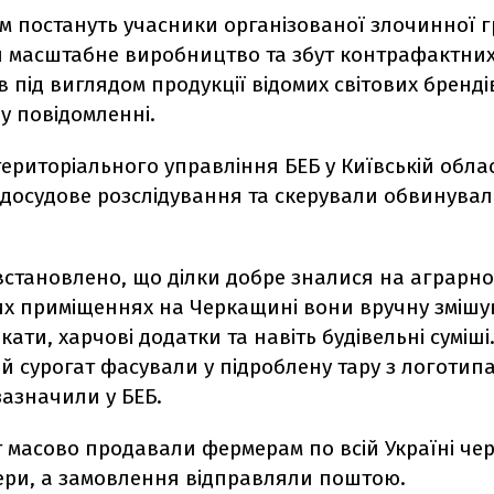
м постануть учасники організованої злочинної гр
 масштабне виробництво та збут контрафактни
ів під виглядом продукції відомих світових брендів
у повідомленні.
ериторіального управління БЕБ у Київській облас
досудове розслідування та скерували обвинувал
встановлено, що ділки добре зналися на аграрном
х приміщеннях на Черкащині вони вручну змішу
ікати, харчові додатки та навіть будівельні суміші
 сурогат фасували у підроблену тару з логотип
 зазначили у БЕБ.
 масово продавали фермерам по всій Україні чер
ери, а замовлення відправляли поштою.