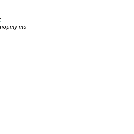
е
імпорту та