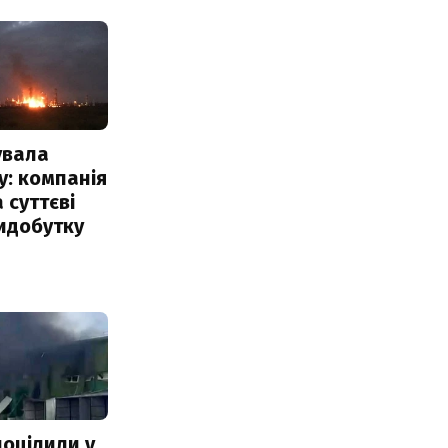
увала
: компанія
 суттєві
идобутку
поцілили у