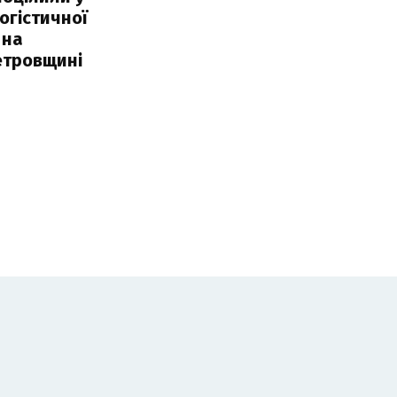
огістичної
 на
етровщині