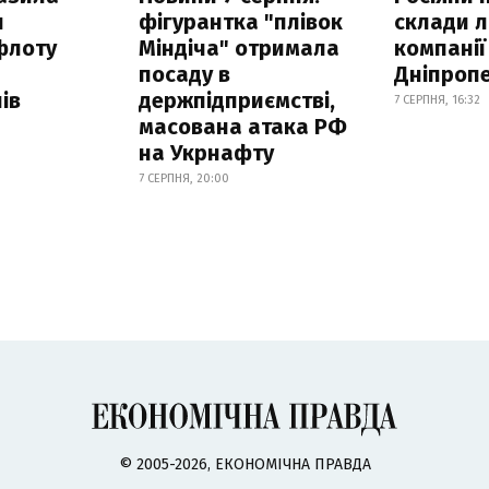
н
фігурантка "плівок
склади л
флоту
Міндіча" отримала
компанії
посаду в
Дніпроп
ів
держпідприємстві,
7 СЕРПНЯ, 16:32
масована атака РФ
на Укрнафту
7 СЕРПНЯ, 20:00
© 2005-2026, ЕКОНОМІЧНА ПРАВДА