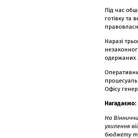
Під час об
готівку та 
правовласн
Наразі трьо
незаконного
одержаних 
Оперативний
процесуаль
Офісу гене
Нагадаємо:
На Вінниччи
ухилення ві
бюджету та