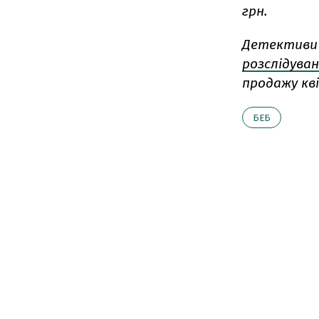
грн.
Детективи 
розслідува
продажу кві
БЕБ