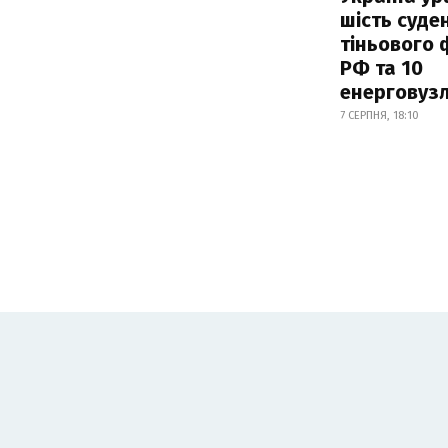
шість суде
тіньового 
РФ та 10
енерговузл
7 СЕРПНЯ, 18:10