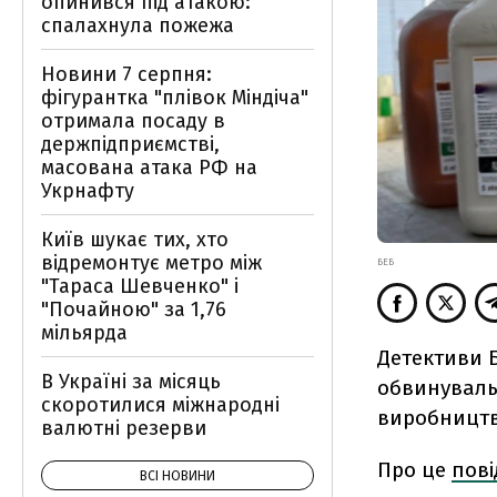
опинився під атакою:
спалахнула пожежа
Новини 7 серпня:
фігурантка "плівок Міндіча"
отримала посаду в
держпідприємстві,
масована атака РФ на
Укрнафту
Київ шукає тих, хто
відремонтує метро між
БЕБ
"Тараса Шевченко" і
"Почайною" за 1,76
мільярда
Детективи 
В Україні за місяць
обвинуваль
скоротилися міжнародні
виробництво
валютні резерви
Про це
пов
ВСІ НОВИНИ