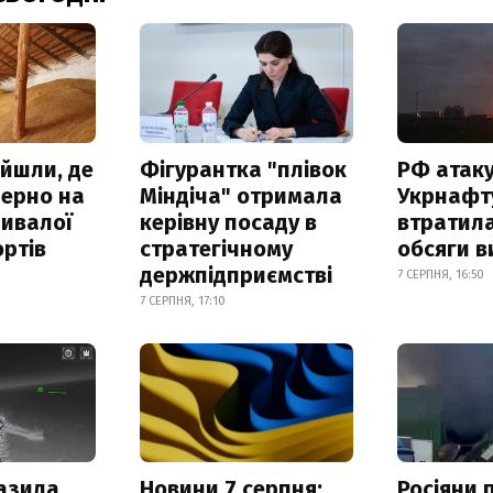
айшли, де
Фігурантка "плівок
РФ атак
зерно на
Міндіча" отримала
Укрнафту
ривалої
керівну посаду в
втратила
ртів
стратегічному
обсяги в
держпідприємстві
7 СЕРПНЯ, 16:50
7 СЕРПНЯ, 17:10
азила
Новини 7 серпня:
Росіяни 