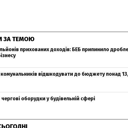
И ЗА ТЕМОЮ
льйонів прихованих доходів: БЕБ припинило дробл
бізнесу
 комунальників відшкодувати до бюджету понад 13,
 чергові оборудки у будівельній сфері
СЬОГОДНІ