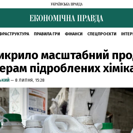
ФРАСТРУКТУРА
ПРАВИЛА ГРИ
ФІНАНСИ
СПЕЦПРОЄКТИ
ІНТЕР
викрило масштабний пр
рам підроблених хімік
СЬКИЙ
— 8 ЛИПНЯ, 15:28