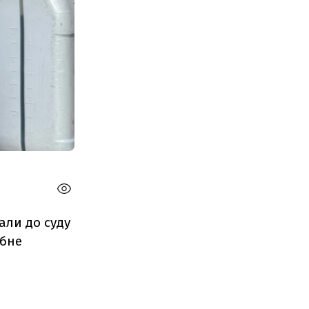
али до суду
абне