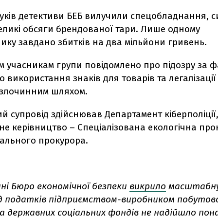
шуків детективи БЕБ вилучили спецобладнання, с
великі обсяги брендованої тари. Лише одному
ику завдано збитків на два мільйони гривень.
м учасникам групи повідомлено про підозру за 
 використання знаків для товарів та легалізації
злочинним шляхом.
 супровід здійснював Департамент кіберполіції,
не керівництво – Спеціалізована екологічна про
рального прокурора.
ні Бюро економічної безпеки
викрило
масштабну
д податків підприємством-виробником побутової 
 державних соціальних фондів не надійшло пона