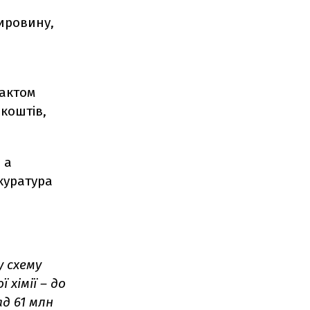
ировину,
фактом
 коштів,
 а
куратура
 схему
хімії – до
д 61 млн