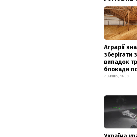
Аграрії зн
зберігати 
випадок т
блокади по
7 СЕРПНЯ, 14:00
Україна ур