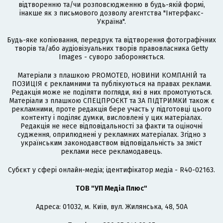
відтворенню та/чи розповсюдженню в будь-якій формі,
інакше як з письмового дозволу агентства "Інтерфакс-
Україна".
Будь-яке копіювання, передрук та відтворення фотографічних
творів та/або аудіовізуальних творів правовласника Getty
Images - суворо забороняється.
Матеріали з плашкою PROMOTED, НОВИНИ КОМПАНІЙ та
ПОЗИЦІЯ є рекламними та публікуються на правах реклами.
Редакція може не поділяти погляди, які в них промотуються.
Матеріали з плашкою СПЕЦПРОЄКТ та ЗА ПІДТРИМКИ також є
рекламними, проте редакція бере участь у підготовці цього
контенту і поділяє думки, висловлені у цих матеріалах.
Редакція не несе відповідальності за факти та оціночні
судження, оприлюднені у рекламних матеріалах. Згідно з
українським законодавством відповідальність за зміст
реклами несе рекламодавець.
Cубєкт у сфері онлайн-медіа; ідентифікатор медіа - R40-02163.
ТОВ "УП Медіа Плюс"
Адреса: 01032, м. Київ, вул. Жилянська, 48, 50А