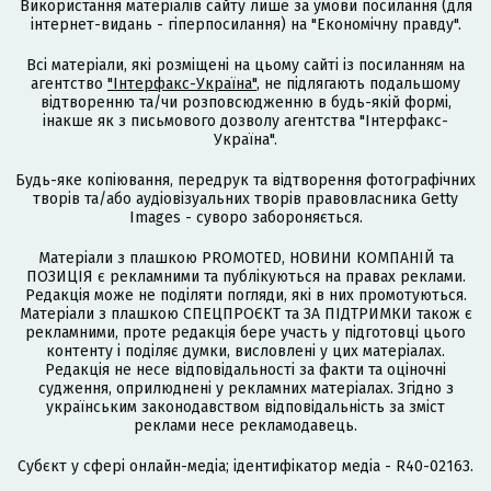
Використання матеріалів сайту лише за умови посилання (для
інтернет-видань - гіперпосилання) на "Економічну правду".
Всі матеріали, які розміщені на цьому сайті із посиланням на
агентство
"Інтерфакс-Україна"
, не підлягають подальшому
відтворенню та/чи розповсюдженню в будь-якій формі,
інакше як з письмового дозволу агентства "Інтерфакс-
Україна".
Будь-яке копіювання, передрук та відтворення фотографічних
творів та/або аудіовізуальних творів правовласника Getty
Images - суворо забороняється.
Матеріали з плашкою PROMOTED, НОВИНИ КОМПАНІЙ та
ПОЗИЦІЯ є рекламними та публікуються на правах реклами.
Редакція може не поділяти погляди, які в них промотуються.
Матеріали з плашкою СПЕЦПРОЄКТ та ЗА ПІДТРИМКИ також є
рекламними, проте редакція бере участь у підготовці цього
контенту і поділяє думки, висловлені у цих матеріалах.
Редакція не несе відповідальності за факти та оціночні
судження, оприлюднені у рекламних матеріалах. Згідно з
українським законодавством відповідальність за зміст
реклами несе рекламодавець.
Cубєкт у сфері онлайн-медіа; ідентифікатор медіа - R40-02163.