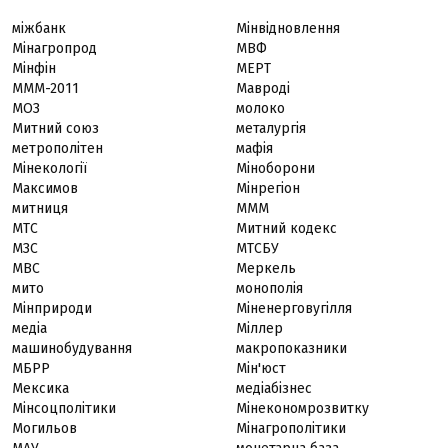
міжбанк
Мінвідновлення
Мінагропрод
МВФ
Мінфін
МЕРТ
МММ-2011
Мавроді
МОЗ
молоко
Митний союз
металургія
метрополітен
мафія
Мінекології
Міноборони
Максимов
Мінрегіон
митниця
МММ
МТС
Митний кодекс
МЗС
МТСБУ
МВС
Меркель
мито
монополія
Мінприроди
Міненерговугілля
медіа
Міллер
машинобудування
макропоказники
МБРР
Мін'юст
Мексика
медіабізнес
Мінсоцполітики
Мінекономрозвитку
Могильов
Мінагрополітики