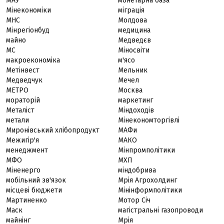
МАУ
монетарна база
Мінекономіки
міграція
МНС
Молдова
Мінрегіонбуд
медицина
майно
Медведєв
МС
Міносвіти
макроекономіка
м'ясо
Метінвест
Мельник
Медведчук
Мечел
МЕТРО
Москва
мораторій
маркетинг
Металіст
Міндоходів
метали
Мінекономторгівлі
Миронівський хлібопродукт
МАФи
Межигір'я
МАКО
менеджмент
Мінпромполітики
МФО
МХП
Міненерго
міндобрива
мобільний зв'язок
Мрія Агрохолдинг
місцеві бюджети
Мінінформполітики
Мартиненко
Мотор Січ
Маск
магістральні газопроводи
майнінг
Мрія