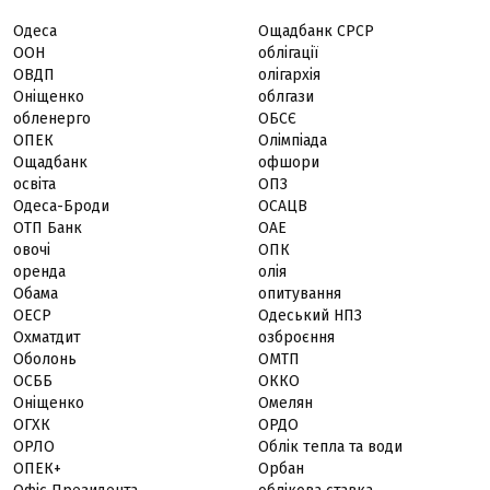
Одеса
Ощадбанк СРСР
ООН
облігації
ОВДП
олігархія
Оніщенко
облгази
обленерго
ОБСЄ
ОПЕК
Олімпіада
Ощадбанк
офшори
освіта
ОПЗ
Одеса-Броди
ОСАЦВ
ОТП Банк
ОАЕ
овочі
ОПК
оренда
олія
Обама
опитування
ОЕСР
Одеський НПЗ
Охматдит
озброєння
Оболонь
ОМТП
ОСББ
ОККО
Оніщенко
Омелян
ОГХК
ОРДО
ОРЛО
Облік тепла та води
ОПЕК+
Орбан