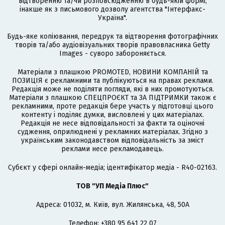
відтворенню та/чи розповсюдженню в будь-якій формі,
інакше як з письмового дозволу агентства "Інтерфакс-
Україна".
Будь-яке копіювання, передрук та відтворення фотографічних
творів та/або аудіовізуальних творів правовласника Getty
Images - суворо забороняється.
Матеріали з плашкою PROMOTED, НОВИНИ КОМПАНІЙ та
ПОЗИЦІЯ є рекламними та публікуються на правах реклами.
Редакція може не поділяти погляди, які в них промотуються.
Матеріали з плашкою СПЕЦПРОЄКТ та ЗА ПІДТРИМКИ також є
рекламними, проте редакція бере участь у підготовці цього
контенту і поділяє думки, висловлені у цих матеріалах.
Редакція не несе відповідальності за факти та оціночні
судження, оприлюднені у рекламних матеріалах. Згідно з
українським законодавством відповідальність за зміст
реклами несе рекламодавець.
Cубєкт у сфері онлайн-медіа; ідентифікатор медіа - R40-02163.
ТОВ "УП Медіа Плюс"
Адреса: 01032, м. Київ, вул. Жилянська, 48, 50А
Телефон: +380 95 641 22 07