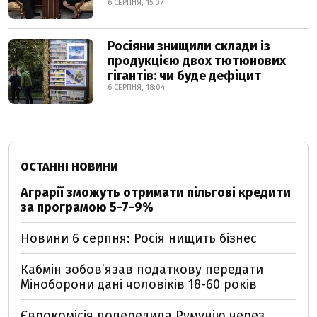
6 СЕРПНЯ, 15:07
Росіяни знищили склади із
продукцією двох тютюнових
гігантів: чи буде дефіцит
6 СЕРПНЯ, 18:04
ОСТАННІ НОВИНИ
Аграрії зможуть отримати пільгові кредити
за програмою 5-7-9%
Новини 6 серпня: Росія нищить бізнес
Кабмін зобовʼязав податкову передати
Міноборони дані чоловіків 18-60 років
Єврокомісія попередила Румунію через