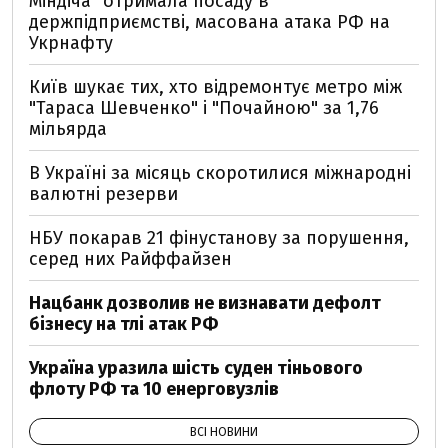
Міндіча" отримала посаду в
держпідприємстві, масована атака РФ на
Укрнафту
Київ шукає тих, хто відремонтує метро між
"Тараса Шевченко" і "Почайною" за 1,76
мільярда
В Україні за місяць скоротилися міжнародні
валютні резерви
НБУ покарав 21 фінустанову за порушення,
серед них Райффайзен
Нацбанк дозволив не визнавати дефолт
бізнесу на тлі атак РФ
Україна уразила шість суден тіньового
флоту РФ та 10 енерговузлів
ВСІ НОВИНИ