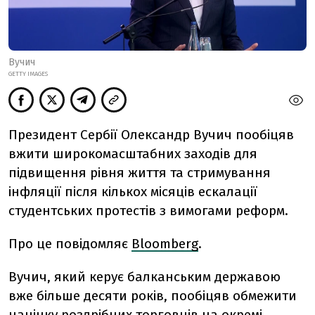
Вучич
GETTY IMAGES
Президент Сербії Олександр Вучич пообіцяв
вжити широкомасштабних заходів для
підвищення рівня життя та стримування
інфляції після кількох місяців ескалації
студентських протестів з вимогами реформ.
Про це повідомляє
Bloomberg
.
Вучич, який керує балканським державою
вже більше десяти років, пообіцяв обмежити
націнку роздрібних торговців на окремі