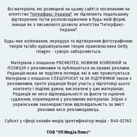
Всі матеріали, які розміщені на цьому сайті із посиланням на
агентство
"Інтерфакс-Україна"
, не підлягають подальшому
відтворенню та/чи розповсюдженню в будь-якій формі,
інакше як з письмового дозволу агентства "Інтерфакс-
Україна".
Будь-яке копіювання, передрук та відтворення фотографічних
творів та/або аудіовізуальних творів правовласника Getty
Images - суворо забороняється.
Матеріали з плашкою PROMOTED, НОВИНИ КОМПАНІЙ та
ПОЗИЦІЯ є рекламними та публікуються на правах реклами.
Редакція може не поділяти погляди, які в них промотуються.
Матеріали з плашкою СПЕЦПРОЄКТ та ЗА ПІДТРИМКИ також є
рекламними, проте редакція бере участь у підготовці цього
контенту і поділяє думки, висловлені у цих матеріалах.
Редакція не несе відповідальності за факти та оціночні
судження, оприлюднені у рекламних матеріалах. Згідно з
українським законодавством відповідальність за зміст
реклами несе рекламодавець.
Cубєкт у сфері онлайн-медіа; ідентифікатор медіа - R40-02163.
ТОВ "УП Медіа Плюс"