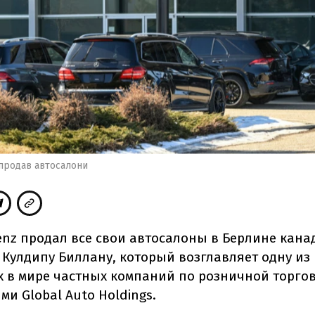
продав автосалони
enz продал все свои автосалоны в Берлине кана
 Кулдипу Биллану, который возглавляет одну из
 в мире частных компаний по розничной торго
и Global Auto Holdings.