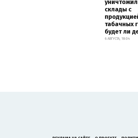
уничтожил
склады с
продукцие
табачных г
будет ли 
6 АВГУСТА, 18:04