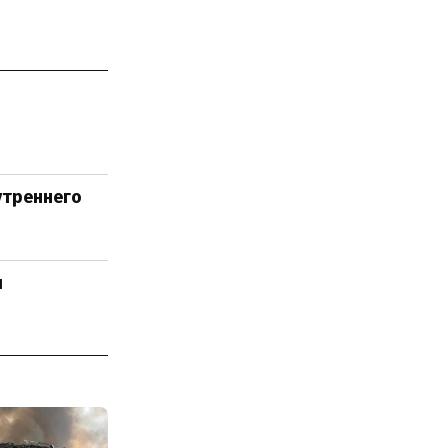
утреннего
ы