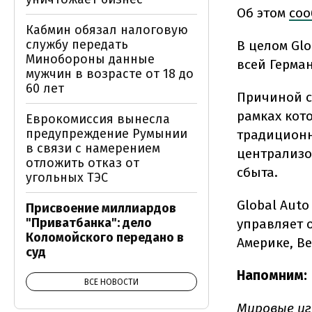
Об этом
соо
Кабмин обязал налоговую
службу передать
В целом Glo
Минобороны данные
всей Герма
мужчин в возрасте от 18 до
60 лет
Причиной с
рамках кот
Еврокомиссия вынесла
предупреждение Румынии
традиционн
в связи с намерением
централизо
отложить отказ от
сбыта.
угольных ТЭС
Global Auto
Присвоение миллиардов
"Приватбанка": дело
управляет 
Коломойского передано в
Америке, В
суд
Напомним:
ВСЕ НОВОСТИ
Мировые иг