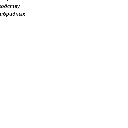
водству
гибридных