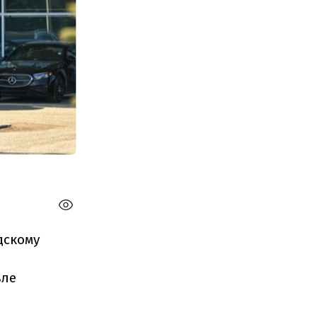
дскому
вле