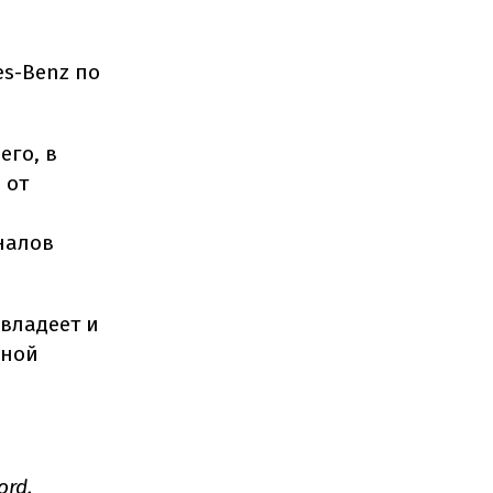
es-Benz по
его, в
 от
налов
 владеет и
рной
ord,