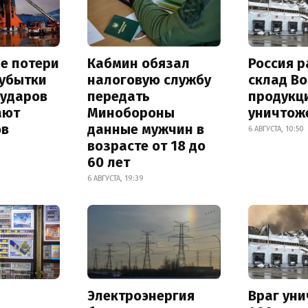
е потери
Кабмин обязал
Россия 
 убытки
налоговую службу
склад Bo
 ударов
передать
продукц
ают
Минобороны
уничтож
ов
данные мужчин в
6 АВГУСТА, 10:50
возрасте от 18 до
60 лет
6 АВГУСТА, 19:39
Электроэнергия
Враг ун