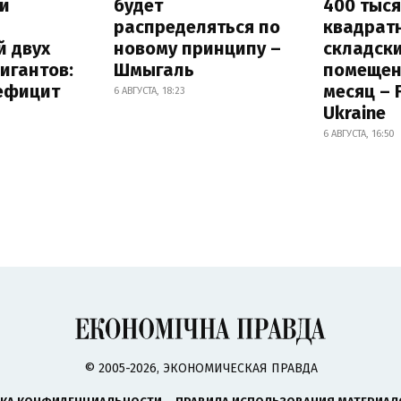
и
будет
400 тыс
распределяться по
квадрат
й двух
новому принципу –
складск
игантов:
Шмыгаль
помещен
дефицит
месяц – 
6 АВГУСТА, 18:23
Ukraine
6 АВГУСТА, 16:50
© 2005-2026, ЭКОНОМИЧЕСКАЯ ПРАВДА