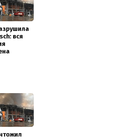
разрушила
sch: вся
ия
ена
ичтожил