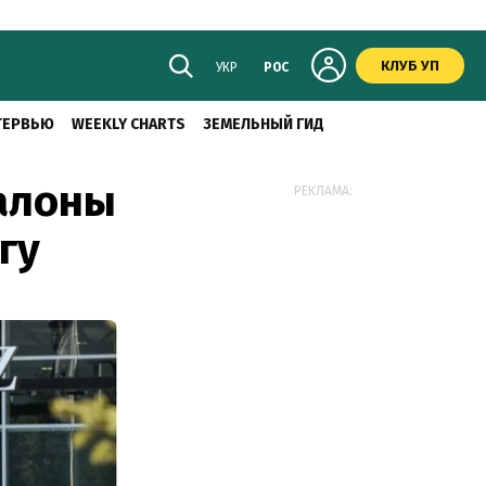
КЛУБ УП
УКР
РОС
ТЕРВЬЮ
WEEKLY CHARTS
ЗЕМЕЛЬНЫЙ ГИД
салоны
РЕКЛАМА:
гу