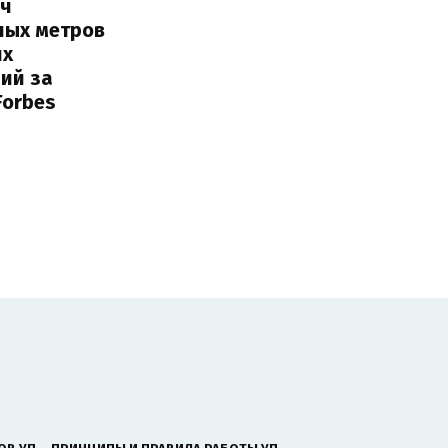
яч
ных метров
их
ий за
Forbes