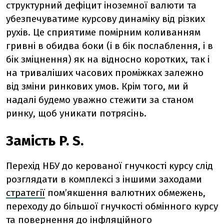
структурний дефіцит іноземної валюти та
убезпечуватиме курсову динаміку від різких
рухів. Це сприятиме помірним коливанням
гривні в обидва боки (і в бік послаблення, і в
бік зміцнення) як на відносно коротких, так і
на триваліших часових проміжках залежно
від зміни ринкових умов. Крім того, ми й
надалі будемо уважно стежити за станом
ринку, щоб уникати потрясінь.
Замість P. S.
Перехід НБУ до керованої гнучкості курсу слід
розглядати в комплексі з іншими заходами
стратегії
пом’якшення валютних обмежень,
переходу до більшої гнучкості обмінного курсу
та повернення до інфляційного