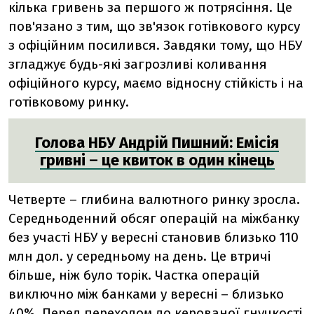
кілька гривень за першого ж потрясіння. Це
пов'язано з тим, що зв'язок готівкового курсу
з офіційним посилився. Завдяки тому, що НБУ
згладжує будь-які загрозливі коливання
офіційного курсу, маємо відносну стійкість і на
готівковому ринку.
Голова НБУ Андрій Пишний: Емісія
гривні – це квиток в один кінець
Четверте – глибина валютного ринку зросла.
Середньоденний обсяг операцій на міжбанку
без участі НБУ у вересні становив близько 110
млн дол. у середньому на день. Це втричі
більше, ніж було торік. Частка операцій
виключно між банками у вересні – близько
40%. Перед переходом до керованої гнучкості