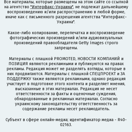
Все материалы, которые размещены на этом сайте со ссылкой
на агентство
"Интерфакс-Украина"
, не подлежат дальнейшему
воспроизведению и/или распространению в любой форме,
иначе как с письменного разрешения агентства "Интерфакс-
Украина".
Какое-либо копирование, перепечатка и воспроизведение
фотографических произведений и/или аудиовизуальных
произведений правообладателя Getty Images строго
запрещены.
Материалы с плашкой PROMOTED, НОВОСТИ КОМПАНИЙ и
ПОЗИЦИЯ являются рекламными и публикуются на правах
рекламы. Редакция может не разделять взгляды, которые в
них продвигаются. Материалы с плашкой СПЕЦПРОЕКТ и ЗА
ПОДДЕРЖКУ также являются рекламными, однако редакция
участвует в подготовке этого контента и разделяет мнения,
высказанные в этих материалах. Редакция не несет
ответственности за факты и оценочные суждения,
обнародованные в рекламных материалах. Согласно
украинскому законодательству ответственность за
содержание рекламы несет рекламодатель.
Субъект в сфере онлайн-медиа; идентификатор медиа - R40-
02163.