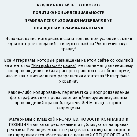
РЕКЛАМА НА САЙТЕ
О ПРОЕКТЕ
ПОЛИТИКА КОНФИДЕНЦИАЛЬНОСТИ
ПРАВИЛА ИСПОЛЬЗОВАНИЯ МАТЕРИАЛОВ УП
ПРИНЦИПЫ И ПРАВИЛА РАБОТЫ УП
Использование материалов сайта только при условии ссылки
(для интернет-изданий - гиперссылки) на "Экономическую
правду".
Все материалы, которые размещены на этом сайте со ссылкой
на агентство
"Интерфакс-Украина"
, не подлежат дальнейшему
воспроизведению и/или распространению в любой форме,
иначе как с письменного разрешения агентства "Интерфакс-
Украина".
Какое-либо копирование, перепечатка и воспроизведение
фотографических произведений и/или аудиовизуальных
произведений правообладателя Getty Images строго
запрещены.
Материалы с плашкой PROMOTED, НОВОСТИ КОМПАНИЙ и
ПОЗИЦИЯ являются рекламными и публикуются на правах
рекламы. Редакция может не разделять взгляды, которые в
них продвигаются. Материалы с плашкой СПЕЦПРОЕКТ и ЗА