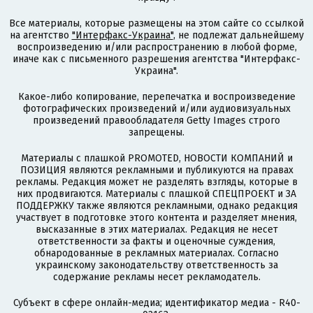
Все материалы, которые размещены на этом сайте со ссылкой
на агентство
"Интерфакс-Украина"
, не подлежат дальнейшему
воспроизведению и/или распространению в любой форме,
иначе как с письменного разрешения агентства "Интерфакс-
Украина".
Какое-либо копирование, перепечатка и воспроизведение
фотографических произведений и/или аудиовизуальных
произведений правообладателя Getty Images строго
запрещены.
Материалы с плашкой PROMOTED, НОВОСТИ КОМПАНИЙ и
ПОЗИЦИЯ являются рекламными и публикуются на правах
рекламы. Редакция может не разделять взгляды, которые в
них продвигаются. Материалы с плашкой СПЕЦПРОЕКТ и ЗА
ПОДДЕРЖКУ также являются рекламными, однако редакция
участвует в подготовке этого контента и разделяет мнения,
высказанные в этих материалах. Редакция не несет
ответственности за факты и оценочные суждения,
обнародованные в рекламных материалах. Согласно
украинскому законодательству ответственность за
содержание рекламы несет рекламодатель.
Субъект в сфере онлайн-медиа; идентификатор медиа - R40-