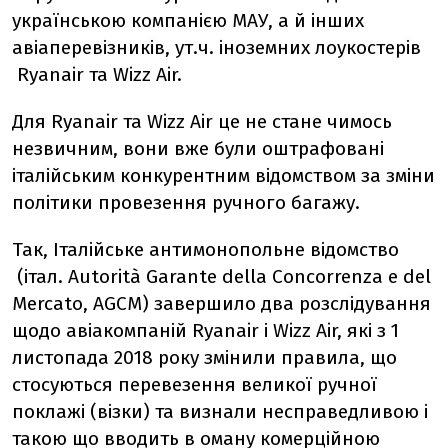
українською компанією МАУ, а й інших
авіаперевізників, ут.ч. іноземних лоукостерів
Ryanair та Wizz Air.
Для Ryanair та Wizz Air це не стане чимось
незвичним, вони вже були оштрафовані
італійським конкурентним відомством за зміни
політики провезення ручного багажу.
Так, Італійське антимонопольне відомство
(італ. Autorità Garante della Concorrenza e del
Mercato, AGCM) завершило два розслідування
щодо авіакомпаній Ryanair і Wizz Air, які з 1
листопада 2018 року змінили правила, що
стосуються перевезення великої ручної
поклажі (візки) та визнали несправедливою і
такою що вводить в оману комерційною