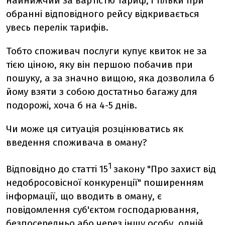
найнижчий за вартістю тариф, і тільки при
обранні відповідного рейсу відкривається
увесь перелік тарифів.
Тобто споживач послуги купує квиток не за
тією ціною, яку він першою побачив при
пошуку, а за значно вищою, яка дозволила б
йому взяти з собою достатньо багажу для
подорожі, хоча б на 4-5 днів.
Чи може ця ситуація розцінюватись як
введення споживача в оману?
1
Відповідно до статті 15
закону "Про захист від
недобросовісної конкуренції" поширенням
інформації, що вводить в оману, є
повідомлення суб'єктом господарювання,
безпосередньо або через іншу особу, одній,