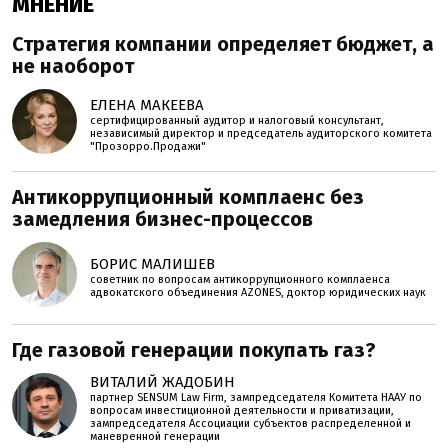
МНЕНИЕ
Стратегия компании определяет бюджет, а
не наоборот
ЕЛЕНА МАКЕЕВА
сертифицированный аудитор и налоговый консультант,
независимый директор и председатель аудиторского комитета
"Прозорро.Продажи"
Антикоррупционный комплаенс без
замедления бизнес-процессов
БОРИС МАЛИШЕВ
советник по вопросам антикоррупционного комплаенса
адвокатского объединения AZONES, доктор юридических наук
Где газовой генерации покупать газ?
ВИТАЛИЙ ЖАДОБИН
партнер SENSUM Law Firm, зампредседателя Комитета НААУ по
вопросам инвестиционной деятельности и приватизации,
зампредседателя Ассоциации субъектов распределенной и
маневренной генерации