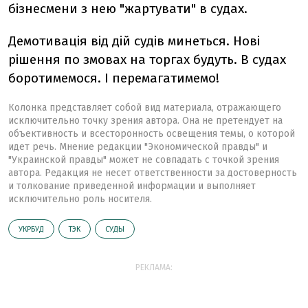
бізнесмени з нею "жартувати" в судах.
Демотивація від дій судів минеться. Нові
рішення по змовах на торгах будуть. В судах
боротимемося. І перемагатимемо!
Колонка представляет собой вид материала, отражающего
исключительно точку зрения автора. Она не претендует на
объективность и всесторонность освещения темы, о которой
идет речь. Мнение редакции "Экономической правды" и
"Украинской правды" может не совпадать с точкой зрения
автора. Редакция не несет ответственности за достоверность
и толкование приведенной информации и выполняет
исключительно роль носителя.
УКРБУД
ТЭК
СУДЫ
РЕКЛАМА: