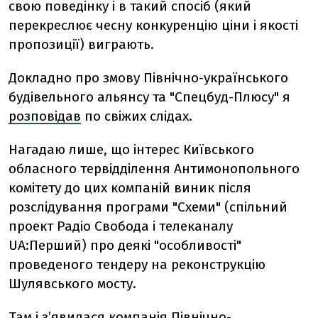
свою поведінку і в такий спосіб (який
перекреслює чесну конкуренцію ціни і якості
пропозиції) виграють.
Докладно про змову Північно-українського
будівельного альянсу та "Спецбуд-Плюсу" я
розповідав
по свіжих слідах.
Нагадаю лише, що інтерес Київського
обласного тервідділення Антимонопольного
комітету до цих компаній виник після
розслідування програми "Схеми" (спільний
проект Радіо Свобода і телеканалу
UA:Перший) про деякі "особливості"
проведеного тендеру на реконструкцію
Шулявського мосту.
Там і з’явилася компанія Північно-