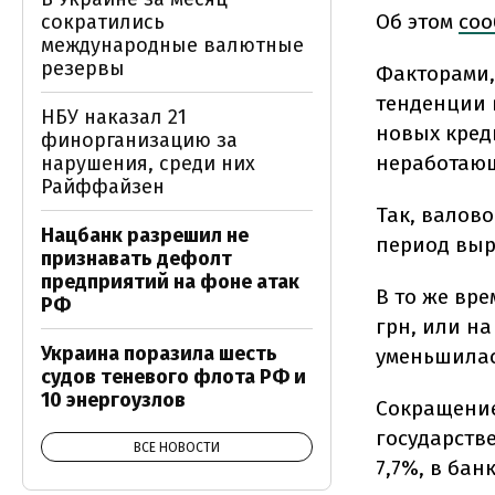
Об этом
соо
сократились
международные валютные
резервы
Факторами,
тенденции в
НБУ наказал 21
новых кред
финорганизацию за
неработающ
нарушения, среди них
Райффайзен
Так, валов
Нацбанк разрешил не
период выро
признавать дефолт
предприятий на фоне атак
В то же вр
РФ
грн, или на
Украина поразила шесть
уменьшилась 
судов теневого флота РФ и
10 энергоузлов
Сокращение
государстве
ВСЕ НОВОСТИ
7,7%, в бан