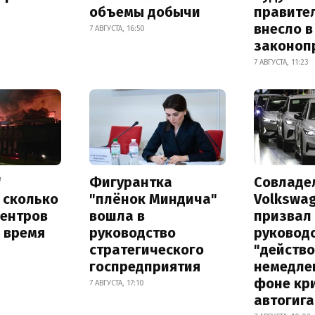
объемы добычи
правите
внесло в
7 АВГУСТА, 16:50
законоп
7 АВГУСТА, 11:23
"
Фигурантка
Совладе
 сколько
"плёнок Миндича"
Volkswa
центров
вошла в
призвал
 время
руководство
руковод
стратегического
"действ
госпредприятия
немедле
фоне кр
7 АВГУСТА, 17:10
автогига