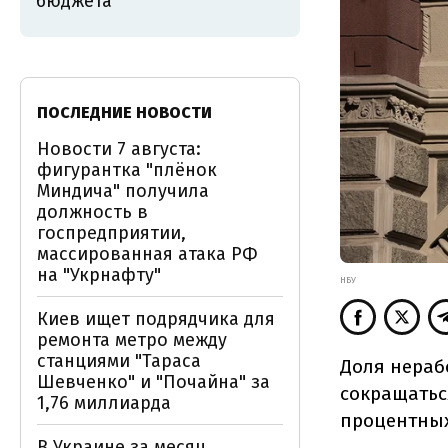
бюджета
ПОСЛЕДНИЕ НОВОСТИ
Новости 7 августа:
фигурантка "плёнок
Миндича" получила
должность в
госпредприятии,
массированная атака РФ
на "Укрнафту"
НБУ
Киев ищет подрядчика для
ремонта метро между
станциями "Тараса
Доля нераб
Шевченко" и "Почайна" за
сокращаться
1,76 миллиарда
процентных
В Украине за месяц