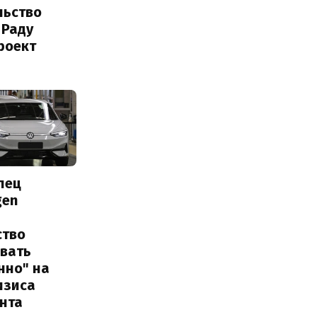
льство
 Раду
роект
лец
gen
ство
овать
нно" на
изиса
нта