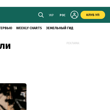
КЛУБ УП
УКР
РОС
ТЕРВЬЮ
WEEKLY CHARTS
ЗЕМЕЛЬНЫЙ ГИД
оли
РЕКЛАМА: