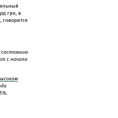
тельный
рд грн, в
, говорится
о состоянию
кт с начала
высоком
ода
5%.