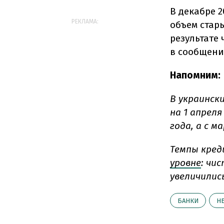
В декабре 
РЕКЛАМА:
объем стар
результате 
в сообщени
Напомним:
В украинск
на 1 апреля
года, а с м
Темпы кред
уровне
: чи
увеличились
БАНКИ
Н