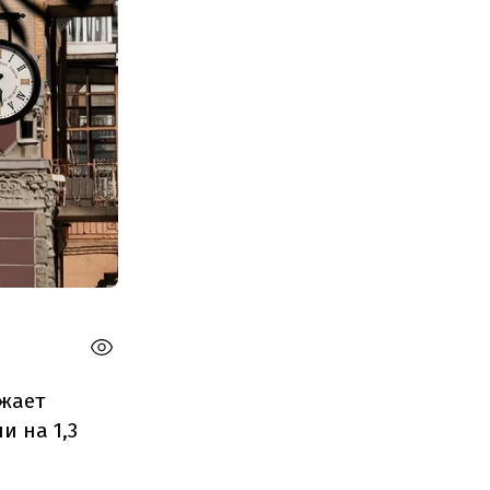
жает
и на 1,3