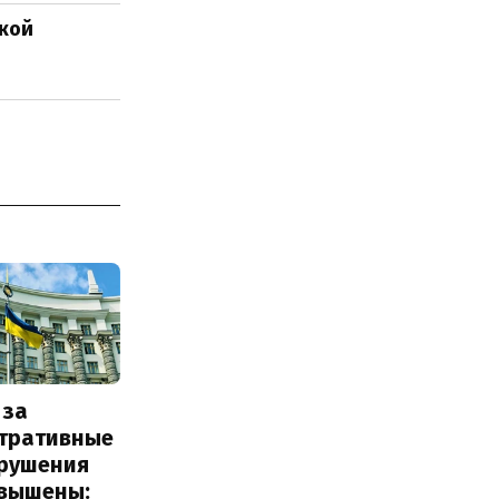
ской
 за
тративные
рушения
овышены: