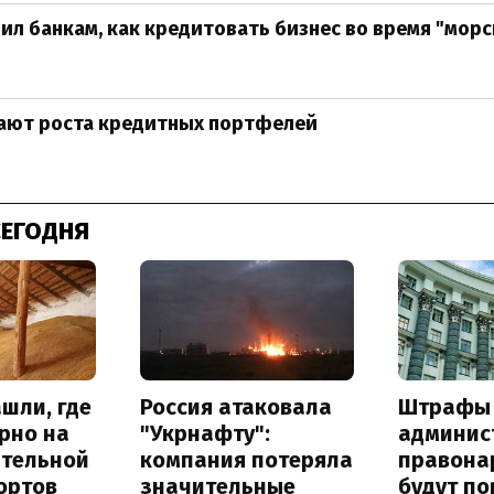
ил банкам, как кредитовать бизнес во время "мор
ают роста кредитных портфелей
СЕГОДНЯ
шли, где
Россия атаковала
Штрафы
рно на
"Укрнафту":
админис
ительной
компания потеряла
правона
ортов
значительные
будут п