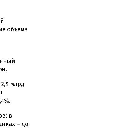
ой
ние объема
анный
рн.
2,9 млрд
ц
,4%.
в: в
анках – до