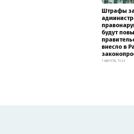
Штрафы з
администр
правонару
будут пов
правитель
внесло в Р
законопро
7 АВГУСТА, 11:23