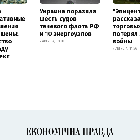
а
Украина поразила
"Эпицен
ативные
шесть судов
рассказа
шения
теневого флота РФ
торговы
ышены:
и 10 энергоузлов
потерял 
ство
войны
7 АВГУСТА, 18:10
аду
7 АВГУСТА, 11:56
ект