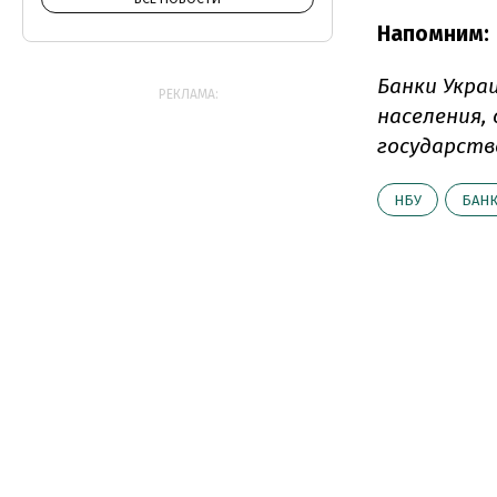
Напомним:
Банки Укра
РЕКЛАМА:
населения,
государств
НБУ
БАН