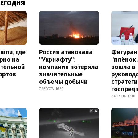
СЕГОДНЯ
шли, где
Россия атаковала
Фигуран
рно на
"Укрнафту":
"плёнок
ительной
компания потеряла
вошла в
ортов
значительные
руковод
объемы добычи
стратег
госпред
7 АВГУСТА, 16:50
7 АВГУСТА, 17:10