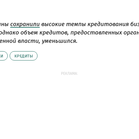
ины
сохранили
высокие темпы кредитования биз
 однако объем кредитов, предоставленных орга
енной власти, уменьшился.
КИ
КРЕДИТЫ
РЕКЛАМА: