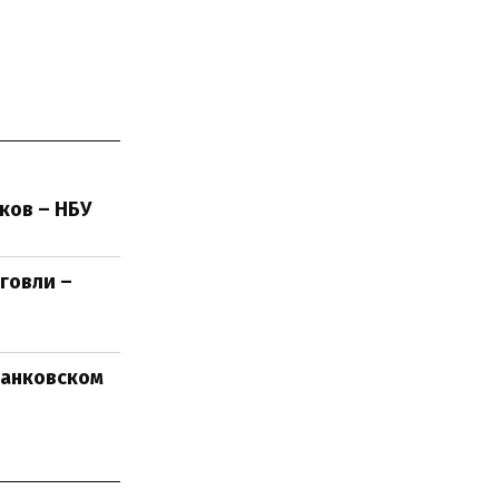
ков – НБУ
говли –
банковском