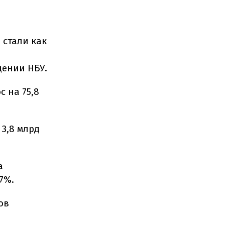
 стали как
и
щении НБУ.
с на 75,8
3,8 млрд
а
,7%.
ов