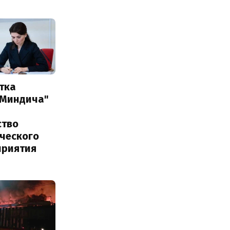
тка
 Миндича"
ство
ического
приятия