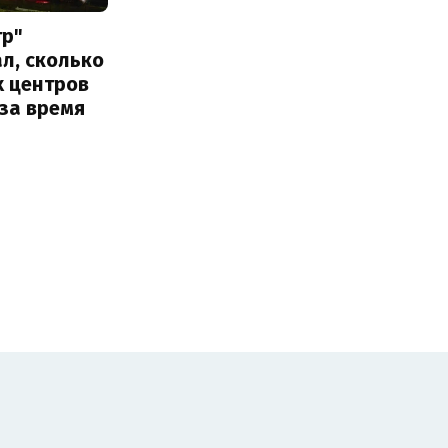
тр"
л, сколько
х центров
за время