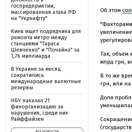
госпредприятии,
Об этом
со
массированная атака РФ
на "Укрнафту"
"Факторами
Киев ищет подрядчика для
увеличение
ремонта метро между
урегулиров
станциями "Тараса
Шевченко" и "Почайна" за
Так, объем 
1,76 миллиарда
млрд грн, ил
В Украине за месяц
сократились
В то же вр
международные валютные
грн, или на 
резервы
Доля пробл
НБУ наказал 21
уменьшилась 
финорганизацию за
нарушения, среди них
Сокращение
Райффайзен
(государст
ВСЕ НОВОСТИ