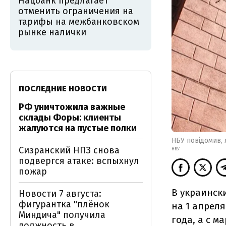
Нацбанк предлагает
отменить ограничения на
тарифы на межбанковском
рынке налички
ПОСЛЕДНИЕ НОВОСТИ
РФ уничтожила важные
склады Форы: клиенты
жалуются на пустые полки
НБУ повідомив, 
Сизранский НПЗ снова
НБУ
подвергся атаке: вспыхнул
пожар
В украинск
Новости 7 августа:
фигурантка "плёнок
на 1 апреля
Миндича" получила
года, а с ма
должность в