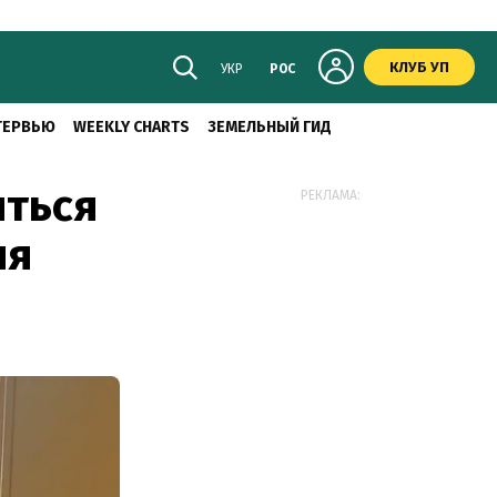
КЛУБ УП
УКР
РОС
ТЕРВЬЮ
WEEKLY CHARTS
ЗЕМЕЛЬНЫЙ ГИД
иться
РЕКЛАМА:
ия