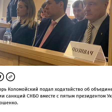
орь Коломойский подал ходатайство об объедин
и санкций СНБО вместе с пятым президентом У
ошенко.