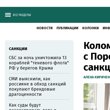
ВСЕ РАЗДЕЛЫ
НОВОСТИ
ПУБЛИКАЦИИ
КОЛОНКИ
ИНФ
Колом
САНКЦИИ
с По
СБС за ночь уничтожила 13
кораблей "теневого флота"
санк
РФ у берегов Крыма
АЛЕНА КИРИЧЕ
СМИ выяснили, как
россияне в обход санкций
покупают брендовые
драгоценности
Как суды будут