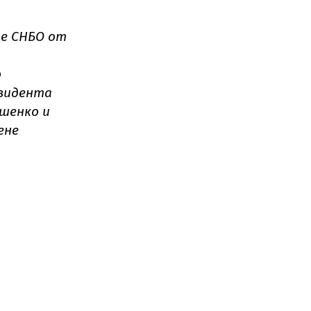
е СНБО от
о
езидента
шенко и
ене