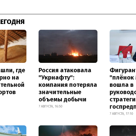
СЕГОДНЯ
шли, где
Россия атаковала
Фигуран
рно на
"Укрнафту":
"плёнок
ительной
компания потеряла
вошла в
ортов
значительные
руковод
объемы добычи
стратег
госпред
7 АВГУСТА, 16:50
7 АВГУСТА, 17:10