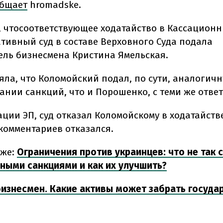
бщает
hromadske.
 что
соответствующее ходатайство в Кассацион
тивный суд в составе Верховного Суда подала
ель бизнесмена Кристина Ямельская.
яла, что Коломойский
подал, по сути, аналогич
ании санкций, что и Порошенко, с теми же отве
ции ЭП, суд отказал Коломойскому в ходатайстве
 комментариев отказался.
же:
Ограничения против украинцев: что не так с
ными санкциями и как их улучшить?
бизнесмен. Какие активы может забрать госуда