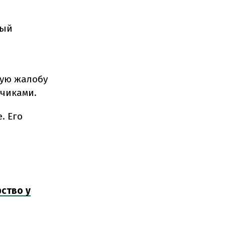
ный
ную жалобу
тчиками.
. Его
рство у