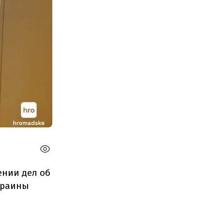
ении дел об
краины