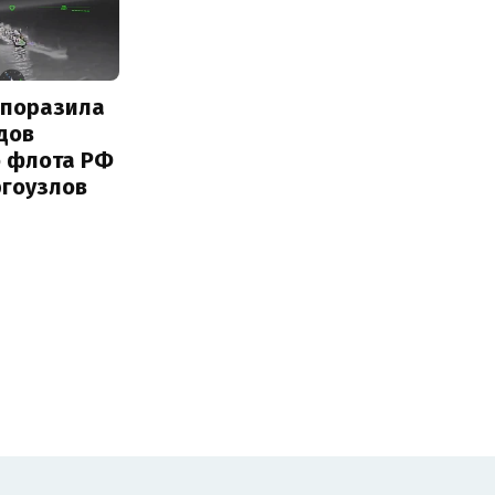
 поразила
дов
о флота РФ
ргоузлов