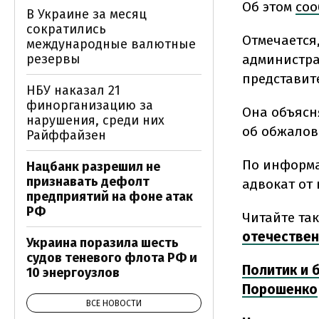
Об этом
соо
В Украине за месяц
сократились
Отмечается,
международные валютные
администра
резервы
представит
НБУ наказал 21
финорганизацию за
Она объясн
нарушения, среди них
об обжалов
Райффайзен
По информа
Нацбанк разрешил не
признавать дефолт
адвокат от
предприятий на фоне атак
РФ
Читайте так
отечествен
Украина поразила шесть
судов теневого флота РФ и
Политик и 
10 энергоузлов
Порошенко
ВСЕ НОВОСТИ