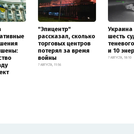
а
"Эпицентр"
Украина
ативные
рассказал, сколько
шесть су
шения
торговых центров
теневог
ышены:
потерял за время
и 10 эне
ство
войны
7 АВГУСТА, 18:10
аду
7 АВГУСТА, 11:56
ект