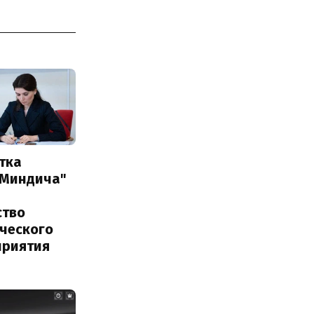
тка
 Миндича"
ство
ического
приятия