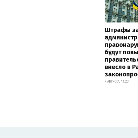
Штрафы з
администр
правонару
будут пов
правитель
внесло в Р
законопро
7 АВГУСТА, 11:23