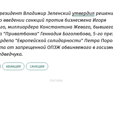
резидент Владимир Зеленский
утвердил
решени
 о введении санкций против бизнесмена Игоря
го, миллиардера Константина Жеваго, бывшег
а "Приватбанка" Геннадия Боголюбова, 5-го пр
ардепа "Европейской солидарности" Петра Поро
та от запрещенной ОПЗЖ обвиняемого в госизм
дведчука.
АВИАЦИЯ
САНКЦИИ
РЕКЛАМА: