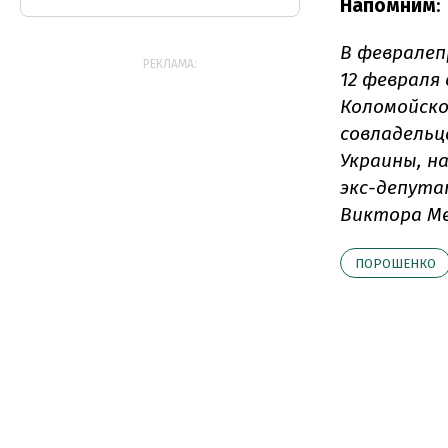
Напомним
:
В феврале
п
РЕКЛАМА:
12 февраля
Коломойско
совладельц
Украины, н
экс-депута
Виктора Ме
ПОРОШЕНКО