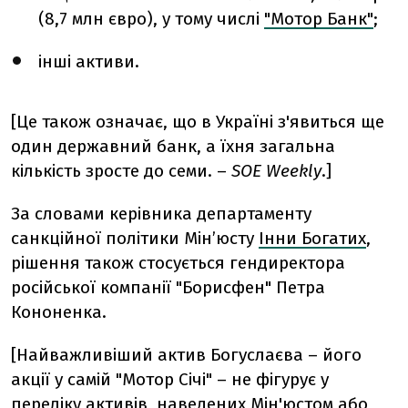
(8,7 млн євро), у тому числі
"Мотор Банк"
;
інші активи.
[Це також означає, що в Україні з'явиться ще
один державний банк, а їхня загальна
кількість зросте до семи. –
SOE Weekly
.]
За словами керівника департаменту
санкційної політики Мін’юсту
Інни Богатих
,
рішення також стосується гендиректора
російської компанії "Борисфен" Петра
Кононенка.
[Найважливіший актив Богуслаєва – його
акції у самій "Мотор Січі" – не фігурує у
переліку активів, наведених Мін'юстом або