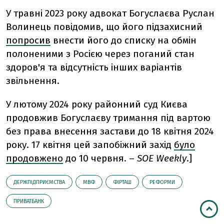
У травні 2023 року адвокат Богуслаєва Руслан
Волинець повідомив, що його підзахисний
попросив
внести його до списку на обмін
полоненими з Росією через поганий стан
здоров'я та відсутність інших варіантів
звільнення.
У лютому 2024 року районний суд Києва
продовжив Богуслаєву тримання під вартою
без права внесення застави до 18 квітня 2024
року. 17 квітня цей запобіжний захід
було
продовжено
до 10 червня. –
SOE Weekly
.]
ДЕРЖПІДПРИЄМСТВА
МВФ
ФІРТАШ
РЕФОРМИ
ПРИВАТБАНК