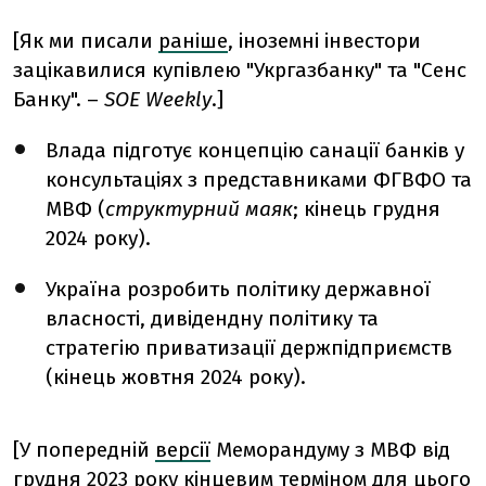
[Як ми писали
раніше
, іноземні інвестори
зацікавилися купівлею "Укргазбанку" та "Сенс
Банку". –
SOE Weekly
.]
Влада підготує концепцію санації банків у
консультаціях з представниками ФГВФО та
МВФ (
структурний маяк
; кінець грудня
2024 року).
Україна розробить політику державної
власності, дивідендну політику та
стратегію приватизації держпідприємств
(кінець жовтня 2024 року).
[У попередній
версії
Меморандуму з МВФ від
грудня 2023 року кінцевим терміном для цього