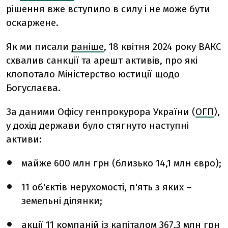
рішення вже вступило в силу і не може бути
оскаржене.
Як ми писали
раніше
, 18 квітня 2024 року ВАКС
схвалив санкції та арешт активів, про які
клопотало Міністерство юстиції щодо
Богуслаєва.
За даними Офісу генпрокурора України (
ОГП
),
у дохід держави було стягнуто наступні
активи:
майже 600 млн грн (близько 14,1 млн євро);
11 об'єктів нерухомості, п'ять з яких –
земельні ділянки;
акції 11 компаній із капіталом 367,3 млн грн