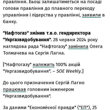
правління. Бьош залишатиметься на посаді
голови правління до плавного переходу
управління і лідерства у правлінні,
заявили
в
банку.
"Нафтогаз" змінив т.в.о. гендиректора
"Укргазвидобування".
28 червня 2024 року
наглядова рада "Нафтогазу"
замінила
Олега
Толмачева на Сергія Лагна.
["Нафтогазу"
належить
100% акцій
"Укргазвидобування". –
SOE Weekly
.]
До цього призначення Сергій Лагно
працював
головним інженером
"Укргазвидобування".
За даними "Економічної правди" (
"ЕП"
), 25