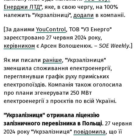
Енерджи ЛТД"
, яке, в свою чергу, на 100%
належить "Укрзалізниці",
додали
в компанії.
[За даними
YouControl
, ТОВ "УЗ Енерго"
зареєстровано 27 червня 2024 року,
керівником
є Арсен Волошенюк. –
SOE Weekly
.]
Як ми писали
раніше
, "Укрзалізниця"
зменшила споживання електроенергії,
переглянувши графік руху приміських
електропоїздів. Компанія також оголосила
про плани згенерувати 250 МВт
електроенергії з проєктів по всій Україні.
"Укрзалізниця" отримала ліцензію
залізничного перевізника в Польщі.
27 червня
2024 року "Укрзалізниця"
повідомила
, що її