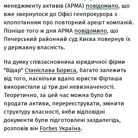
менеджменту активів (АРМА)
повідомило
, що
вже звернулося до Офісі генпрокурора з
клопотанням про повторний арешт компаній.
Пізніше того ж дня АРМА
повідомило
, що
Печерський районний суд Києва повернув їх
у державну власність.
На думку співзасновника юридичної фірми
"Відар"
Станіслава Бориса
, багато залежить
від того, наскільки вдало юристи Фірташа
використали ці три дні невизначеності.
Теоретично, за цей час можна було би
продати активи, перереєструвати, змінити
структуру власності, якби відповідні
документи були підготовлені заздалегідь,
розповів він
Forbes Україна
.