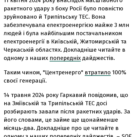
11 квітня 2024 року внаслідок масштабного
ракетного удару з боку Росії було повністю
зруйновано й Трипільську ТЕС. Вона
забезпечувала електроенергією майже 3 млн
людей і була найбільшим постачальником
електроенергії в Київській, Житомирській та
Черкаській областях. Докладніше читайте в
одному з наших
попередніх
дайджестів.
Таким чином, "Центренерго"
втратило
100%
своєї генерації.
14 травня 2024 року Гаркавий повідомив, що
на Зміївській та Трипільській ТЕС досі
розбирають завали після ракетних ударів. За
його словами, це займе ще щонайменше
місяць-два. Докладніше про це читайте в
одному з наших
попередніх
дайджестів. –
SOE