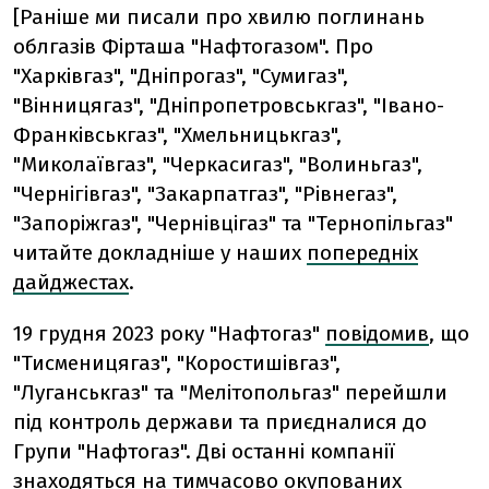
[Раніше ми писали про хвилю поглинань
облгазів Фірташа "Нафтогазом". Про
"Харківгаз", "Дніпрогаз", "Сумигаз",
"Вінницягаз", "Дніпропетровськгаз", "Івано-
Франківськгаз", "Хмельницькгаз",
"Миколаївгаз", "Черкасигаз", "Волиньгаз",
"Чернігівгаз", "Закарпатгаз", "Рівнегаз",
"Запоріжгаз", "Чернівцігаз" та "Тернопільгаз"
читайте докладніше у наших
попередніх
дайджестах
.
19 грудня 2023 року "Нафтогаз"
повідомив
, що
"Тисменицягаз", "Коростишівгаз",
"Луганськгаз" та "Мелітопольгаз" перейшли
під контроль держави та приєдналися до
Групи "Нафтогаз". Дві останні компанії
знаходяться на тимчасово окупованих