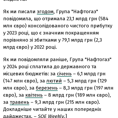
Як ми писали
згодом
, Група "Нафтогаз"
повідомила, що отримала 23,1 млрд грн (584
млн євро) консолідованого чистого прибутку
у 2023 році, що є значним покращенням
порівняно зі збитками у 79,1 млрд грн (2,3
млрд євро) у 2022 році.
Як ми повідомляли раніше, Група "Нафтогаз"
у 2024 році сплатила до державного та
місцевих бюджетів: за
січень
– 6,1 млрд грн
(147 млн євро), за
лютий
– 5,3 млрд грн (129
млн євро), за
березень
– 8,3 млрд грн (197 млн
євро), за
квітень
– 8 млрд грн (189 млн євро),
за
травень
– 9,3 млрд грн (215 млн євро).
Докладніше читайте у наших попередніх
дайджестах. –
SOE Weekly
.]