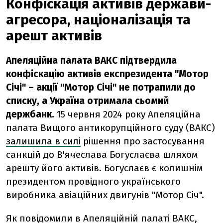
Конфіскація активів держави-
агресора, націоналізація та
арешт активів
Апеляційна палата ВАКС підтвердила
конфіскацію активів експрезидента "Мотор
Січі" – акції "Мотор Січі" не потрапили до
списку, а Україна отримала сьомий
держбанк.
15 червня 2024 року Апеляційна
палата Вищого антикорупційного суду (ВАКС)
залишила в силі
рішення про застосування
санкцій до В'ячеслава Богуслаєва шляхом
арешту його активів. Богуслаєв є колишнім
президентом провідного українського
виробника авіаційних двигунів "Мотор Січ".
Як
повідомили
в Апеляційній палаті ВАКС,